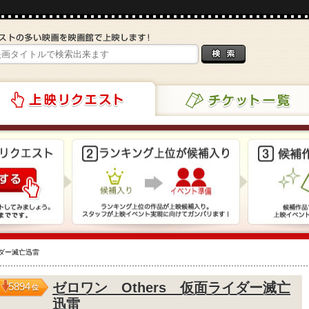
チケット一覧
リクエスト
イダー滅亡迅雷
ゼロワン Others 仮面ライダー滅亡
5894
位
迅雷