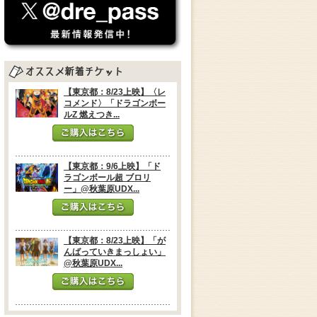
【東京都：8/23上映】〈レ
コメンド〉「ドラゴンボー
ルZ 燃えつき...
【東京都：9/6上映】「ド
ラゴンボール超 ブロリ
ー」@秋葉原UDX...
【東京都：8/23上映】「が
んばっていきまっしょい」
@秋葉原UDX...