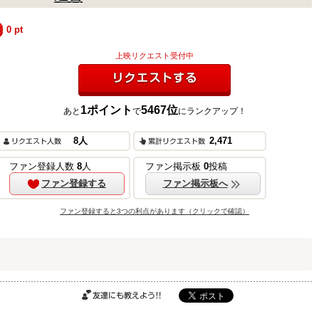
0
pt
上映リクエスト受付中
1
ポイント
5467
位
あと
で
にランクアップ！
リクエストする
ご購入はこちら
8
人
2,471
ファン登録人数
8
人
ファン掲示板
0
投稿
ファン登録する
ファン掲示板へ
ご購入はこちら
ファン登録すると3つの利点があります（クリックで確認）
ご購入はこちら
友達にも教えよ
う!!