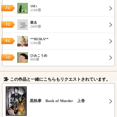
SM♀
2
位
2100票
匿名
3
位
2099票
**REIKA**
4
位
1206票
ひみこうめ
5
位
889票
この作品と一緒にこちらもリクエストされています。
黒執事 Book of Murder 上巻