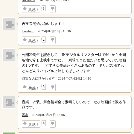
No Name
2026年07月25日 00:10
↓
1
共感！
再投票開始お願いします！
haruharu
2025年07月16日 15:36
↓
2
共感！
公開20周年を記念して、4Kデジタルリマスター版で6/14から全国
各地で今も上映中ですね。 劇場でまた観たいと思っていた映画
の1つです。 すてきな作品たくさんあるので、ドリパス様でも
どんどんリバイバル上映してほしいです☆
誠実な人にひかれます
2024年07月24日 14:18
↓
5
共感！
音楽、衣装、舞台芸術全て素晴らしいので、ぜひ映画館で観る作
品です。
匿名
2024年07月21日 08:06
↓
4
共感！