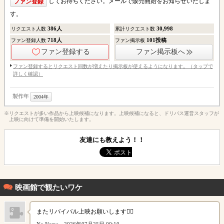
してお待ちください。メールで販売開始をお知らせいたしま
ファン登録
す。
386
人
30,998
リクエスト人数
累計リクエスト数
718
人
101
投稿
ファン登録人数
ファン掲示板
ファン登録する
ファン掲示板へ
ファン登録するとリクエスト回数が増えたり掲示板が使えるようになります。（タップで
詳しく確認）
製作年
2004年
※リクエストが多い作品から上映候補になります。上映候補になると、ドリパス運営スタッフが
上映に向けて準備を開始いたします。
友達にも教えよう！！
映画館で観たいワケ
またリバイバル上映お願いします🙇‍♀️