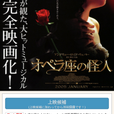
上映候補
(
上映候補に加わってから
3532日目
です！
)