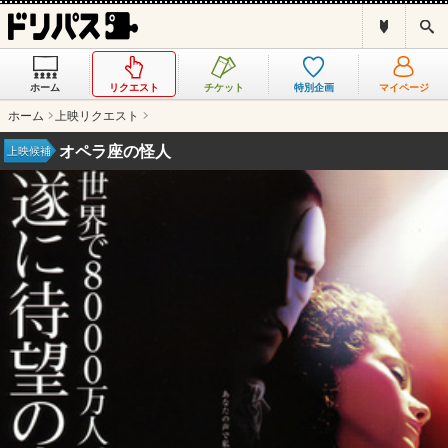
ド
検
リ
索
パ
ス
ホーム
リクエスト
チケット
特別企画
マイページ
と
は
ホーム
上映リクエスト
？
オペラ座の怪人
上映候補