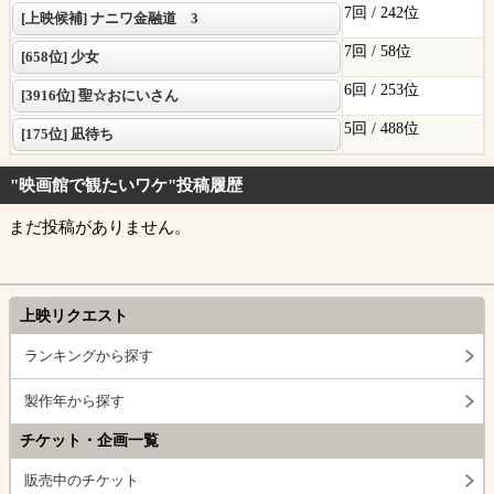
7回 /
242位
[上映候補] ナニワ金融道 3
7回 /
58位
[658位] 少女
6回 /
253位
[3916位] 聖☆おにいさん
5回 /
488位
[175位] 凪待ち
"映画館で観たいワケ"投稿履歴
まだ投稿がありません。
上映リクエスト
ランキングから探す
製作年から探す
チケット・企画一覧
販売中のチケット