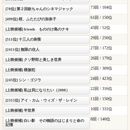
73回 /
104位
[70位] 第２回欽ちゃんのシネマジャック
61回 /
150位
[499位] 桜、ふたたびの加奈子
43回 /
52位
[上映候補] friends もののけ島のナキ
29回 /
250位
[511位] 十三人の刺客
27回 /
172位
[2411位] 無限の住人
26回 /
179位
[上映候補] クソ野郎と美しき世界
25回 /
309位
[上映候補] 模倣犯
24回 /
423位
[245位] シン・ゴジラ
22回 /
316位
[上映候補] 私は貝になりたい（2008）
11回 /
150位
[2315位] アイ・カム・ウィズ・ザ・レイン
10回 /
331位
[上映候補] 半世界
8回 /
140位
[上映候補] 白い影 その物語のはじまりと命の
記憶