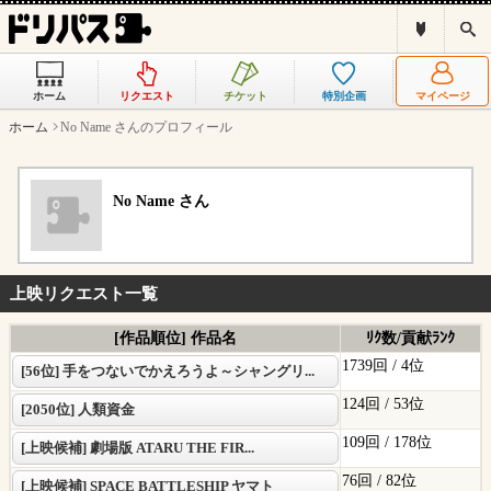
ド
検
リ
索
パ
ス
ホーム
リクエスト
チケット
特別企画
マイページ
と
は
ホーム
No Name さんのプロフィール
？
No Name さん
上映リクエスト一覧
[作品順位] 作品名
ﾘｸ数/貢献ﾗﾝｸ
1739回 /
4位
[56位] 手をつないでかえろうよ～シャングリ...
124回 /
53位
[2050位] 人類資金
109回 /
178位
[上映候補] 劇場版 ATARU THE FIR...
76回 /
82位
[上映候補] SPACE BATTLESHIP ヤマト