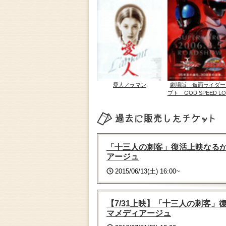
愛人／ラマン
劇場版 仮面ライダー
ブト GOD SPEED LO
過去に販売したチケット
「十三人の刺客」復活上映なる
アージュ
2015/06/13(土) 16:00~
【7/31上映】「十三人の刺客」
マメディアージュ