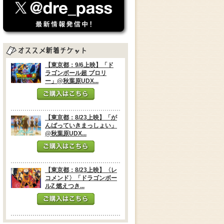
【東京都：9/6上映】「ド
ラゴンボール超 ブロリ
ー」@秋葉原UDX...
【東京都：8/23上映】「が
んばっていきまっしょい」
@秋葉原UDX...
【東京都：8/23上映】〈レ
コメンド〉「ドラゴンボー
ルZ 燃えつき...