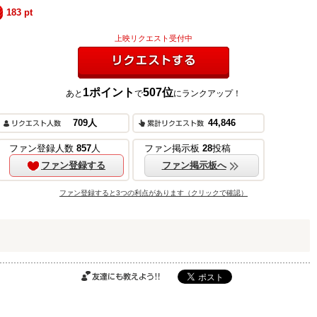
183
pt
上映リクエスト受付中
1
ポイント
507
位
あと
で
にランクアップ！
リクエストする
709
人
44,846
ご購入はこちら
ファン登録人数
857
人
ファン掲示板
28
投稿
ファン登録する
ファン掲示板へ
ファン登録すると3つの利点があります（クリックで確認）
ご購入はこちら
ご購入はこちら
友達にも教えよ
う!!