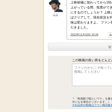
上映候補に加わってから19
上がっている間、投票がで
にするのでしょうか？ 上
はる
ばクリアして、現在状況を
味は変わりますよ。 ファ
だきました。
2022年11月10日 10:29
↑
↓
この映画の良い所をどんど
＊「映画館で観たいワケ」を書
示になる場合がございます。）
それ以外の投稿はファン掲示板