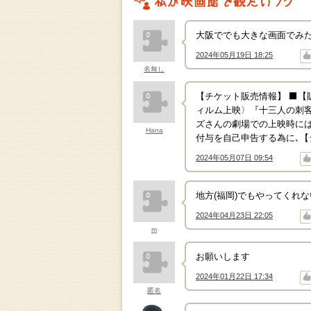
私がこの作品を映画館で観たいワケ
大阪ででも大きな画面でみた
2024年05月19日 18:25
↑
↓
名無し
【チケット販売情報】 ⬛【販売終
ィルム上映〉『十三人の刺客』
ズさんの劇場での上映時には
Hana
付与を自己申告する為に､【
2024年05月07日 09:54
↑
↓
地方(福岡)でもやってくれ
2024年04月23日 22:05
↑
↓
m
お願いします
2024年01月22日 17:34
↑
↓
匿名