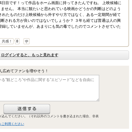
14日目です！って作品をホーム画面に持ってきたんですね。 上映候補に
きません。 本当に観たいと思われている映画かどうかの判断はどのよう
映されたものだけ上映候補から外すやり方ではなく、ある一定期間が経て
判断される方が良いのではないでしょうか？ ３年も経てば普通は人の興
ン登録していませんが、あまりにも気の毒でしたのでコメントさせていた
共感！
8
ログインすると、もっと見れます
ん広めてファンを増やそう！
き込んでください。（それ以外のコメントを書き込まれた場合、非表
をご利用ください