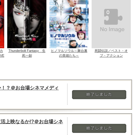
カ
Thunderbolt Fantasy 生
ヒノマルソウル～舞台裏
死闘伝説／ベスト・オ
VE
死一劍
の英雄たち～
ブ・アクション
か！？＠お台場シネマメディ
終了しました
復活上映なるか!?＠お台場シネ