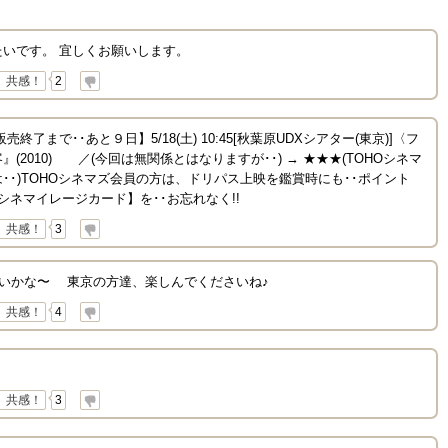
いです。 宜しくお願いします。
共感！
2
了まで･･あと９日】5/18(土) 10:45[秋葉原UDXシアター(東京)]〈フ
(2010) ／(今回は無関係とはなりますが･･) → ★★★(TOHOシネマ
･･)TOHOシネマズ会員の方は、ドリパス上映を鑑賞時にも･･ポイント
シネマイレージカード】を･･お忘れなく!!
共感！
3
ないかな〜 東京の方達、楽しんでくださいね♪
共感！
4
共感！
3