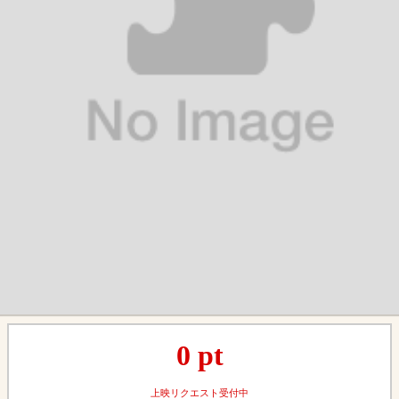
0
pt
上映リクエスト受付中