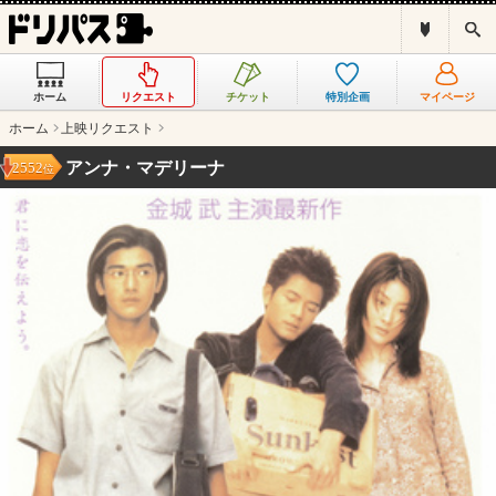
ド
検
リ
索
パ
ス
ホーム
リクエスト
チケット
特別企画
マイページ
と
は
ホーム
上映リクエスト
？
アンナ・マデリーナ
2552
位