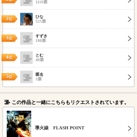
1119票
ひな
2
位
525票
すずき
3
位
180票
とむ
4
位
40票
匿名
5
位
3票
この作品と一緒にこちらもリクエストされています。
導火線 FLASH POINT