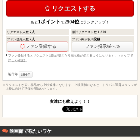
リクエストする
1
ポイント
2504
位
あと
で
にランクアップ！
7
人
1,870
リクエスト人数
累計リクエスト数
7
人
0
投稿
ファン登録人数
ファン掲示板
ファン登録する
ファン掲示板へ
ファン登録するとリクエスト回数が増えたり掲示板が使えるようになります。（タップで
詳しく確認）
製作年
1998年
※リクエストが多い作品から上映候補になります。上映候補になると、ドリパス運営スタッフが
上映に向けて準備を開始いたします。
友達にも教えよう！！
映画館で観たいワケ