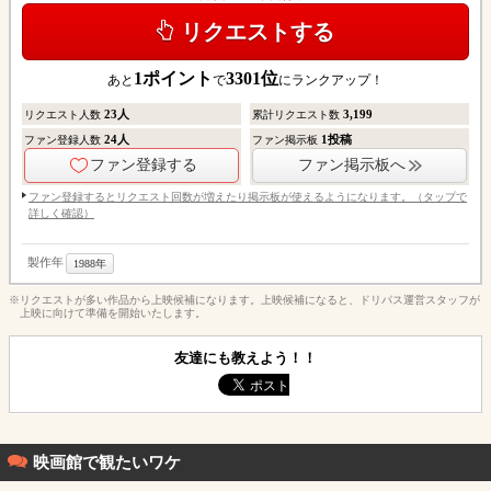
リクエストする
1
ポイント
3301
位
あと
で
にランクアップ！
23
人
3,199
リクエスト人数
累計リクエスト数
24
人
1
投稿
ファン登録人数
ファン掲示板
ファン登録する
ファン掲示板へ
ファン登録するとリクエスト回数が増えたり掲示板が使えるようになります。（タップで
詳しく確認）
製作年
1988年
※リクエストが多い作品から上映候補になります。上映候補になると、ドリパス運営スタッフが
上映に向けて準備を開始いたします。
友達にも教えよう！！
映画館で観たいワケ