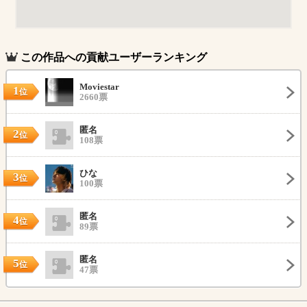
この作品への貢献ユーザーランキング
Moviestar
1
位
2660票
匿名
2
位
108票
ひな
3
位
100票
匿名
4
位
89票
匿名
5
位
47票