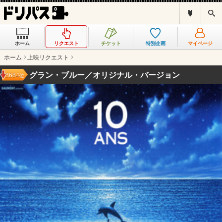
ド
検
リ
索
パ
ス
ホーム
リクエスト
チケット
特別企画
マイページ
と
は
ホーム
上映リクエスト
？
グラン・ブルー／オリジナル・バージョン
3684
位