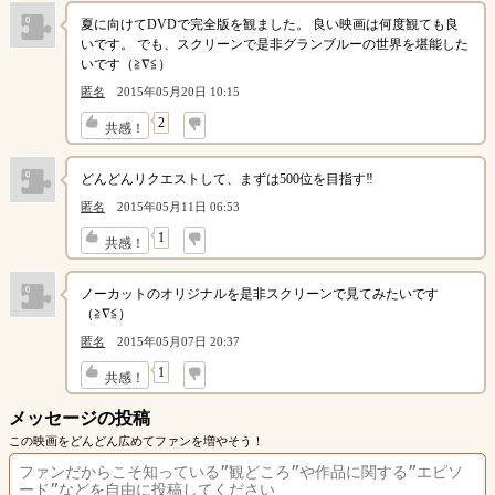
夏に向けてDVDで完全版を観ました。 良い映画は何度観ても良
いです。 でも、スクリーンで是非グランブルーの世界を堪能した
いです（≧∇≦）
匿名
2015年05月20日 10:15
↓
2
共感！
どんどんリクエストして、まずは500位を目指す‼︎
匿名
2015年05月11日 06:53
↓
1
共感！
ノーカットのオリジナルを是非スクリーンで見てみたいです
（≧∇≦）
匿名
2015年05月07日 20:37
↓
1
共感！
メッセージの投稿
この映画をどんどん広めてファンを増やそう！