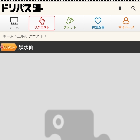
ド
検
リ
索
パ
ス
ホーム
リクエスト
チケット
特別企画
マイページ
と
は
ホーム
上映リクエスト
？
黒水仙
5891
位