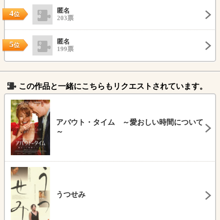
匿名
4
位
203票
匿名
5
位
199票
この作品と一緒にこちらもリクエストされています。
アバウト・タイム ～愛おしい時間について
～
うつせみ