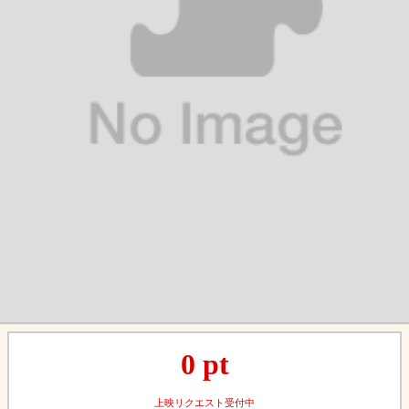
0
pt
上映リクエスト受付中