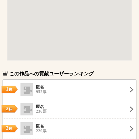
この作品への貢献ユーザーランキング
匿名
1
位
952票
匿名
2
位
236票
匿名
3
位
220票