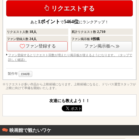
リクエストする
1
ポイント
5464
位
あと
で
にランクアップ！
18
人
2,710
リクエスト人数
累計リクエスト数
24
人
0
投稿
ファン登録人数
ファン掲示板
ファン登録する
ファン掲示板へ
ファン登録するとリクエスト回数が増えたり掲示板が使えるようになります。（タップで
詳しく確認）
製作年
1946年
※リクエストが多い作品から上映候補になります。上映候補になると、ドリパス運営スタッフが
上映に向けて準備を開始いたします。
友達にも教えよう！！
映画館で観たいワケ