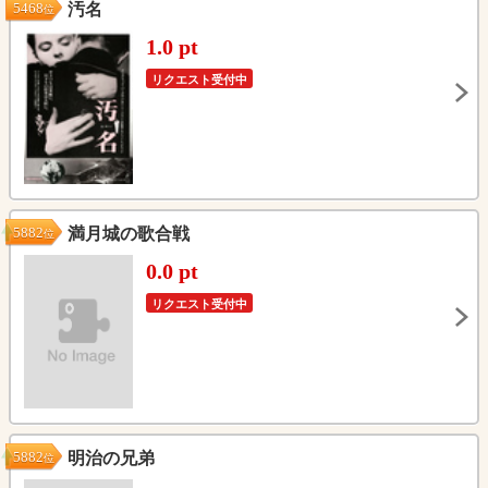
5468
汚名
位
1.0 pt
リクエスト受付中
5882
満月城の歌合戦
位
0.0 pt
リクエスト受付中
5882
明治の兄弟
位