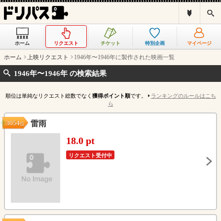
ド
検
リ
索
パ
ス
ホーム
リクエスト
チケット
特別企画
マイページ
と
は
ホーム
上映リクエスト
1946年〜1946年に製作された映画一覧
？
1946年〜1946年 の検索結果
順位は単純なリクエスト総数でなく
獲得ポイント順
です。
ランキングのルールはこち
ら
3054
雷雨
位
18.0 pt
リクエスト受付中