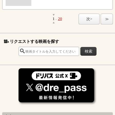
1
20
次>
≫
-
リクエストする映画を探す
検索