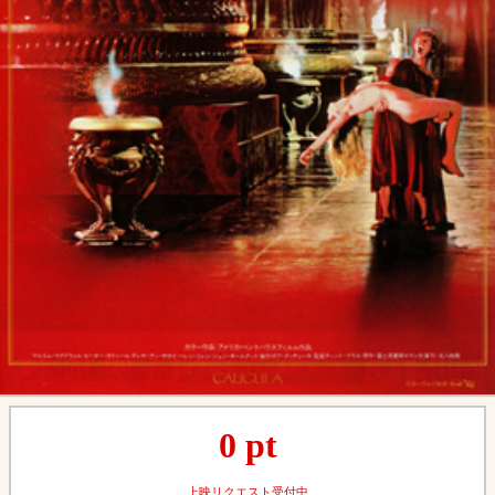
0
pt
上映リクエスト受付中