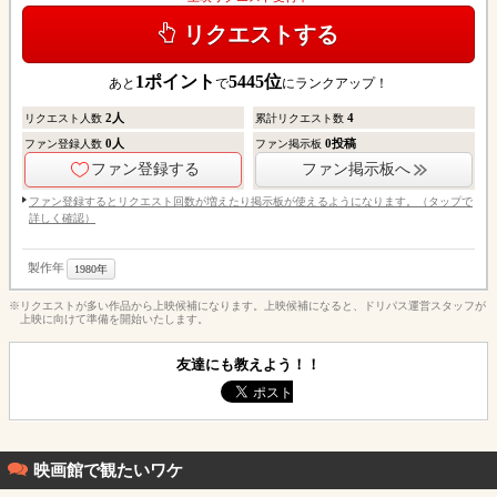
リクエストする
1
ポイント
5445
位
あと
で
にランクアップ！
2
人
4
リクエスト人数
累計リクエスト数
0
人
0
投稿
ファン登録人数
ファン掲示板
ファン登録する
ファン掲示板へ
ファン登録するとリクエスト回数が増えたり掲示板が使えるようになります。（タップで
詳しく確認）
製作年
1980年
※リクエストが多い作品から上映候補になります。上映候補になると、ドリパス運営スタッフが
上映に向けて準備を開始いたします。
友達にも教えよう！！
映画館で観たいワケ