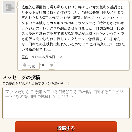
退廃的な雰囲気に満ち満ちており、毒々しい赤の色彩を基調とし
たセットが印象に残った作品でした。当時は46憶円ポルノとまで
言われたR18指定の作品ですが、狂気に陥っていくマルコム・マ
クドウェル演じるカリギュラのキャラクターは「時計じかけのオ
レンジ」のアレックスを想起させられました。封切当時は日比谷
スカラ座や新宿プラザで成人指定作品が上映されたということで
も前代未聞でしたね。長らくスクリーンでは鑑賞していません
が、日本での上映権は切れているのでは？ これも久しぶりに観た
い禁断の扉ですね。
匿名
2018年06月26日 13:31
↓
0
共感！
メッセージの投稿
この映画をどんどん広めてファンを増やそう！