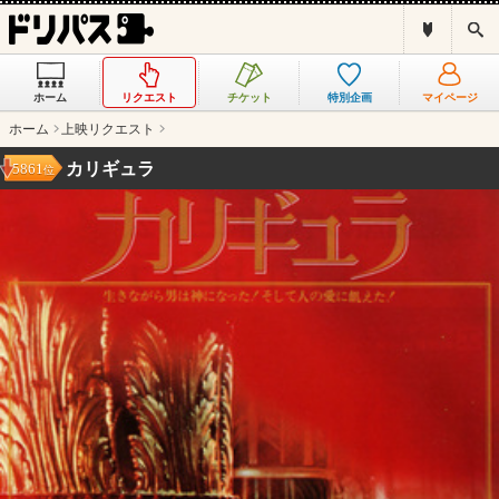
ド
検
リ
索
パ
ス
ホーム
リクエスト
チケット
特別企画
マイページ
と
は
ホーム
上映リクエスト
？
カリギュラ
5861
位