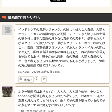
映画館で観たいワケ
インドネシアの奥深いジャングルの険しく雄大な大自然。人類と
オラン・イカンの極限状態での死闘。ディーンさん演じる武士道
の魂を持つ日本兵斎藤の息を呑む真剣での刀捌き。是非また大き
なスクリーンで観たいです。単なるクリーチャーホラー映画では
なく、斎藤、英軍捕虜ブロンソン、半魚人オラン・イカンの間に
芽生えた、国境や言語や種族の垣根を超えた、魂の共鳴に心震え
る物語でもあり、戦争が生む悲劇、命の尊厳、人類と自然の共
生、色々考えさせられる奥深い映画でもあると感じました。沢山
の方に映画館で観て頂きたいです。
No Name
2026年08月02日 18:58
↓
2
共感！
ホラー映画ではありますが、人と人、人と違う生物、争いごと、
いろいろな関係を考えさせられた作品でした。B級ホラーっぽい
造形と思われてしまうけれど、敢えてその形を取っているのでそ
の点をマイナスに捉えずに観てほしいです。
八朔
2026年08月01日 14:03