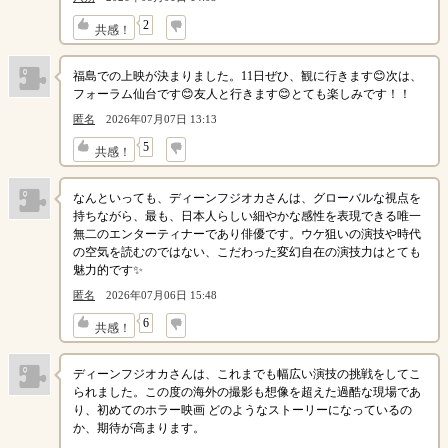
↓
2
共感！
福島での上映が決まりました。11日ぜひ、観に行きます😊次は、
フォーラム仙台です😊友人と行きます😊とても楽しみです！！
匿名
2026年07月07日 13:13
↓
5
共感！
なんといっても、ディーンフジオカさんは、グローバルな視点を
持ちながら、最も、日本人らしい細やかな感性を表現できる唯一
無二のエンターティナーであり俳優です。ウケ狙いの演技や時代
の空気を読むのではない、こだわった変幻自在の演技力はとても
魅力的です✨
匿名
2026年07月06日 15:48
↓
6
共感！
ディーンフジオカさんは、これまでも幅広い演技の挑戦をしてこ
られました。この度の海外の撮影も想像を超えた過酷な現場であ
り、初めてのホラー映画 どのようなストーリーになっているの
か、期待が高まります。