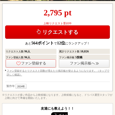
2,795
pt
上映リクエスト受付中
リクエストする
564
ポイント
12
位
あと
で
にランクアップ！
96
人
10,826
リクエスト人数
累計リクエスト数
96
人
5
投稿
ファン登録人数
ファン掲示板
ファン登録する
ファン掲示板へ
ファン登録するとリクエスト回数が増えたり掲示板が使えるようになります。（タップで
詳しく確認）
製作年
2024年
※リクエストが多い作品から上映候補になります。上映候補になると、ドリパス運営スタッフが
上映に向けて準備を開始いたします。
友達にも教えよう！！