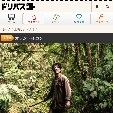
ド
検
リ
索
パ
ス
ホーム
リクエスト
チケット
特別企画
マイページ
と
は
ホーム
上映リクエスト
？
13
オラン・イカン
位