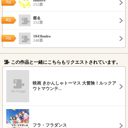
lumiere
3
位
252票
匿名
4
位
252票
1043kmkw
5
位
248票
この作品と一緒にこちらもリクエストされています。
映画 きかんしゃトーマス 大冒険！ルックア
ウトマウンテ...
フラ・フラダンス