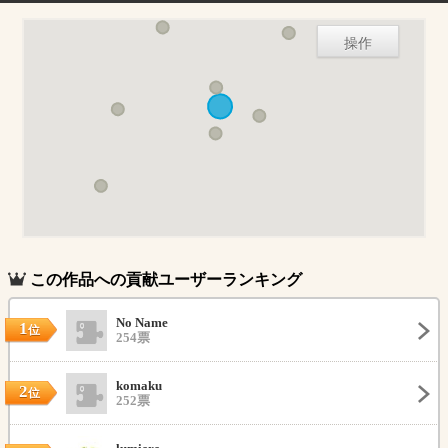
操作
この作品への貢献ユーザーランキング
No Name
1
位
254票
komaku
2
位
252票