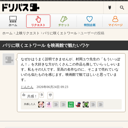
ド
検
リ
索
パ
ス
ホーム
リクエスト
チケット
特別企画
マイページ
と
は
ホーム
上映リクエスト
パリに咲くエトワール
ユーザーの投稿
？
パリに咲くエトワール を映画館で観たいワケ
なぜかはうまく説明できませんが、村岡ユウ先生の「もういっぽ
ん！」を大好きな方がたくさんこの作品も推していらっしゃいま
す。私もその1人です。至高の名作なのに、そこまで売れていな
いのも似たものを感じます。映画館で観てほしいと思っていま
す。
じんたん
2026年06月24日 09:23
↓
9
共感！
共感した人