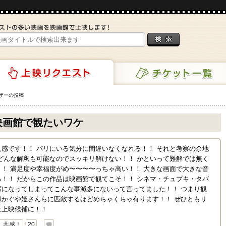
ザーの投稿
チケット一覧
リクエスト
映画館で観たいワケ
感です！！ パリにいる気分に間違いなくなれる！！ それと考察の余地
どんな解釈も可能なのでスッキリ解けない！！ かといって難解では無く
！ 満足度や幸福度がめ〜〜〜〜っちゃ高い！！ 大きな画面で大きな音
！！ だからこの作品は映画館で観てこそ！！ シネマ・チュプキ・タバ
席になってしまってこんな事滅多にないって言ってました！！ つまり観
超かぐや姫さんらに匹敵するほどめちゃくちゃ有ります！！ ぜひともリ
は上映候補に！！
共感！
20