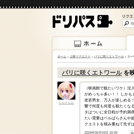
ホーム
上映リクエスト
パリに咲くエトワール
ユー
ホーム
上映
パリに咲くエトワール
を
（映画館で観たいワケ）没入
がめっちゃ多い！！ しかも
老若男女、万人が楽しめる！
にゃとらん
響で何度も何度も観たくなる
タはついに全日程が予約満
たい需要はベルばらさんや
クエストを積み重ねて先ず
2026年06月03日 20:05
↑
↓