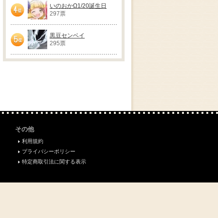
いのおかΩ1/20誕生日
297票
4位
黒豆センベイ
295票
5位
その他
利用規約
プライバシーポリシー
特定商取引法に関する表示