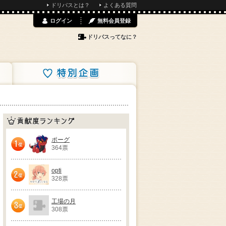
ドリパスとは？
よくある質問
ログイン
無料会員登録
ドリパスってなに？
特別企画
貢献度ランキング
ポーグ
364票
1位
opti
328票
2位
工場の月
308票
3位