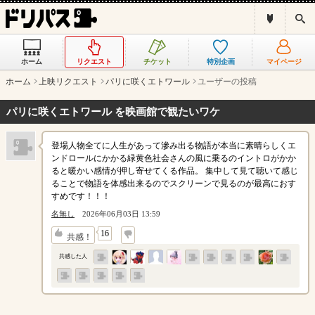
ド
検
リ
索
パ
ス
ホーム
リクエスト
チケット
特別企画
マイページ
と
は
ホーム
上映リクエスト
パリに咲くエトワール
ユーザーの投稿
？
パリに咲くエトワール を映画館で観たいワケ
登場人物全てに人生があって滲み出る物語が本当に素晴らしくエ
ンドロールにかかる緑黄色社会さんの風に乗るのイントロがかか
ると暖かい感情が押し寄せてくる作品。 集中して見て聴いて感じ
ることで物語を体感出来るのでスクリーンで見るのが最高におす
すめです！！！
名無し
2026年06月03日 13:59
↓
16
共感！
共感した人