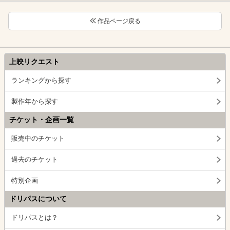
作品ページ戻る
上映リクエスト
ランキングから探す
製作年から探す
チケット・企画一覧
販売中のチケット
過去のチケット
特別企画
ドリパスについて
ドリパスとは？