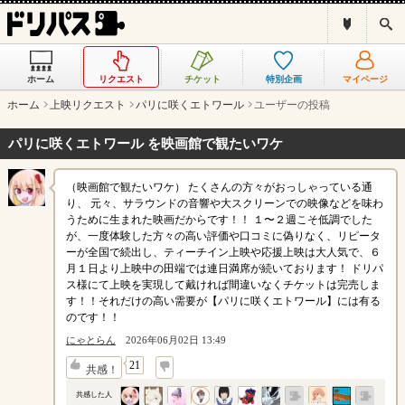
ド
検
リ
索
パ
ス
ホーム
リクエスト
チケット
特別企画
マイページ
と
は
ホーム
上映リクエスト
パリに咲くエトワール
ユーザーの投稿
？
パリに咲くエトワール を映画館で観たいワケ
（映画館で観たいワケ） たくさんの方々がおっしゃっている通
り、 元々、サラウンドの音響や大スクリーンでの映像などを味わ
うために生まれた映画だからです！！ １〜２週こそ低調でした
が、一度体験した方々の高い評価や口コミに偽りなく、リピータ
ーが全国で続出し、ティーチイン上映や応援上映は大人気で、６
月１日より上映中の田端では連日満席が続いております！ ドリパ
ス様にて上映を実現して戴ければ間違いなくチケットは完売しま
す！！それだけの高い需要が【パリに咲くエトワール】には有る
のです！！
にゃとらん
2026年06月02日 13:49
↓
21
共感！
共感した人