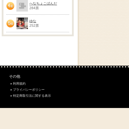
へなちょこぱんだ
284票
4位
ゆな
252票
5位
その他
利用規約
プライバシーポリシー
特定商取引法に関する表示