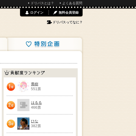
ドリパスとは？
よくある質問
ログイン
無料会員登録
ドリパスってなに？
特別企画
貢献度ランキング
喬樹
551票
1位
はるる
466票
2位
ひな
382票
3位