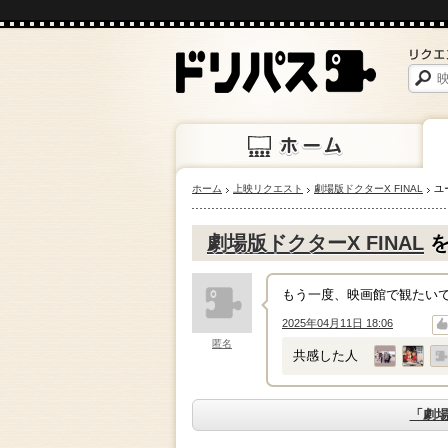
ホーム
上映リクエスト
劇場版ドクターX FINAL
ユ
ホーム
上映
劇場版ドクターX FINAL
を
もう一度、映画館で観たいです‼︎
2025年04月11日 18:06
↑
↓
匿名
共感した人
「劇場