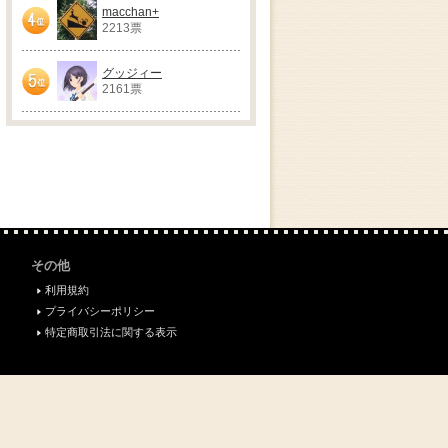
macchan+
2213票
4位
グッジィー
2161票
5位
その他
利用規約
プライバシーポリシー
特定商取引法に関する表示