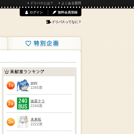
ドリパスとは？
よくある質問
ログイン
無料会員登録
ドリパスってなに？
特別企画
貢献度ランキング
srgy
2265票
1位
抹茶テラ
2244票
2位
未来拓
2222票
3位