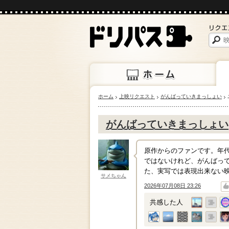
ホーム
上映リクエスト
がんばっていきまっしょい
ホーム
上映
がんばっていきまっしょい
原作からのファンです。年
ではないけれど、がんばっ
た、実写では表現出来ない
サメちゃん
2026年07月08日 23:26
↑
↓
共感した人