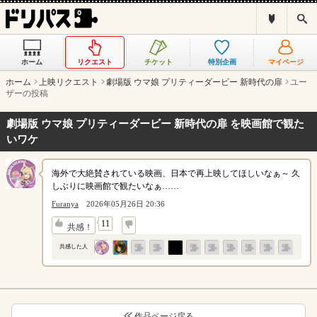
ド
検
リ
索
パ
ス
ホーム
リクエスト
チケット
特別企画
マイページ
と
は
ホーム
上映リクエスト
劇場版 ウマ娘 プリティーダービー 新時代の扉
ユー
？
ザーの投稿
劇場版 ウマ娘 プリティーダービー 新時代の扉 を映画館で観た
いワケ
海外で大絶賛されている映画、日本で再上映してほしいなぁ～ 久
しぶりに映画館で観たいなぁ……
Furanya
2026年05月26日 20:36
↓
11
共感！
共感した人
作品ページ戻る