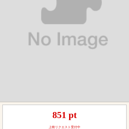
851
pt
上映リクエスト受付中