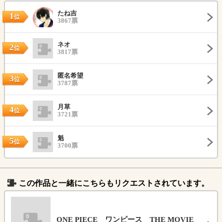
たね吉
1
位
3867票
ネオ
2
位
3817票
匿名希望
3
位
3787票
月草
4
位
3721票
魁
5
位
3700票
この作品と一緒にこちらもリクエストされています。
ONE PIECE ワンピース THE MOVIE