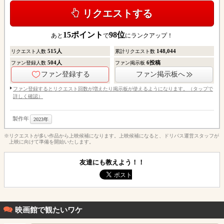
リクエストする
15
ポイント
98
位
あと
で
にランクアップ！
515
人
148,044
リクエスト人数
累計リクエスト数
504
人
6
投稿
ファン登録人数
ファン掲示板
ファン登録する
ファン掲示板へ
ファン登録するとリクエスト回数が増えたり掲示板が使えるようになります。（タップで
詳しく確認）
製作年
2023年
※リクエストが多い作品から上映候補になります。上映候補になると、ドリパス運営スタッフが
上映に向けて準備を開始いたします。
友達にも教えよう！！
映画館で観たいワケ