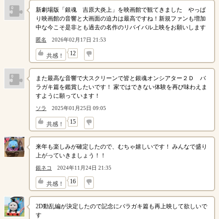
新劇場版「銀魂 吉原大炎上」を映画館で観てきました やっぱ
り映画館の音響と大画面の迫力は最高ですね！新規ファンも増加
中な今こそ是非とも過去の名作のリバイバル上映をお願いします
匿名
2026年02月17日 21:53
↓
12
共感！
また最高な音響で大スクリーンで皆と銀魂オンシアター２Ｄ バ
ラガキ篇を鑑賞したいです！ 家ではできない体験を再び味わえま
すように願っています！
ソラ
2025年01月25日 09:05
↓
15
共感！
来年も楽しみが確定したので、むちゃ嬉しいです！ みんなで盛り
上がっていきましょう！！
銀ネコ
2024年11月24日 21:35
↓
16
共感！
2D動乱編が決定したので記念にバラガキ篇も再上映して欲しいで
す