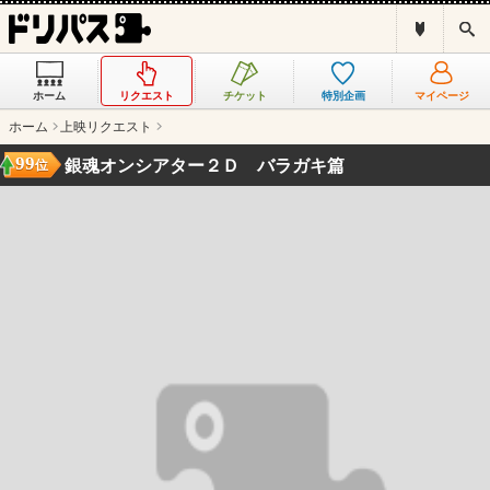
ド
検
リ
索
パ
ス
ホーム
リクエスト
チケット
特別企画
マイページ
と
は
ホーム
上映リクエスト
？
99
銀魂オンシアター２Ｄ バラガキ篇
位