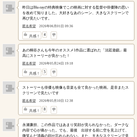
昨日はBlu-rayの特典映像でこの映画に対する監督や俳優陣の思い
を改めて知りました。大好きなあのシーン、大きなスクリーンで
再び見たいです。
匿名希望
2026年06月01日 09:36
↓
4
共感！
あの桐谷さんも今年のオススメ1作品に選ばれた「法廷遊戯」最
高にストーリーが良かった！
匿名希望
2026年05月24日 19:18
↓
5
共感！
ストーリーも俳優も映像も音楽も全て良かった映画。是非またス
クリーンで見たいです
匿名希望
2026年05月10日 12:38
↓
8
共感！
永瀬廉担、この作品ではあまり笑顔が見られなかった。ダークな
内容で心が痛かった。でも、最後 出頭する前に空を見上げて、
微笑んだ清義の顔が忘れられない。また、大きなスクリーンで見