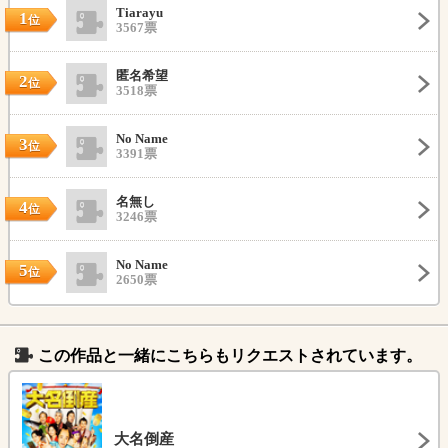
Tiarayu
1
位
3567票
匿名希望
2
位
3518票
No Name
3
位
3391票
名無し
4
位
3246票
No Name
5
位
2650票
この作品と一緒にこちらもリクエストされています。
大名倒産