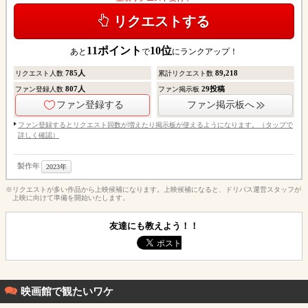
リクエストする
11
ポイント
10
位
あと
で
にランクアップ！
785
人
89,218
リクエスト人数
累計リクエスト数
807
人
29
投稿
ファン登録人数
ファン掲示板
ファン登録する
ファン掲示板へ
ファン登録するとリクエスト回数が増えたり掲示板が使えるようになります。（タップで
詳しく確認）
製作年
2023年
※リクエストが多い作品から上映候補になります。上映候補になると、ドリパス運営スタッフが
上映に向けて準備を開始いたします。
友達にも教えよう！！
映画館で観たいワケ