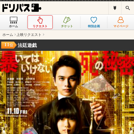
ド
検
リ
索
パ
ス
ホーム
リクエスト
チケット
特別企画
マイページ
と
は
ホーム
上映リクエスト
？
11
法廷遊戯
位