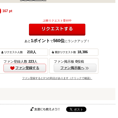
167
pt
上映リクエスト受付中
1
ポイント
560
位
あと
で
にランクアップ！
リクエストする
ご購入はこちら
210
人
18,386
ファン登録人数
223
人
ファン掲示板
0
投稿
ファン登録する
ファン掲示板へ
ご購入はこちら
ファン登録すると3つの利点があります（クリックで確認）
ご購入はこちら
友達にも教えよ
う!!