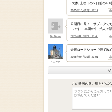
(大体､上映日の２日前の18
2025年10月25日 17:12
↑
↓
公開日に見て、サブスクで
いです。 車両の中で3人で
2025年09月02日 11:43
No Name
↑
↓
金曜ロードショーで観て改
2025年04月19日 23:01
↑
↓
うみがめ
この映画の良い所をどんど