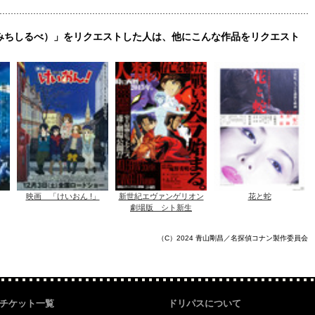
（みちしるべ）」をリクエストした人は、他にこんな作品をリクエスト
映画 「けいおん !」
新世紀エヴァンゲリオン
花と蛇
劇場版 シト新生
（C）2024 青山剛昌／名探偵コナン製作委員会
チケット一覧
ドリパスについて