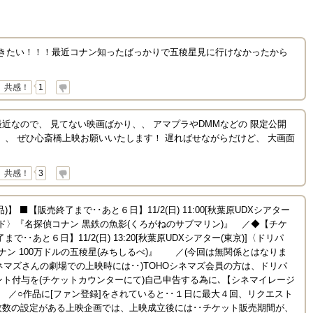
館で聞きたい！！！最近コナン知ったばっかりで五稜星見に行けなかったから
共感！
1
近なので、 見てない映画ばかり、、 アマプラやDMMなどの 限定公開
、、 ぜひ心斎橋上映お願いいたします！ 遅ればせながらだけど、 大画面
共感！
3
 ⬛【販売終了まで･･あと６日】11/2(日) 11:00[秋葉原UDXシアター
ンド〉『名探偵コナン 黒鉄の魚影(くろがねのサブマリン)』 ／◆【チケ
･･あと６日】11/2(日) 13:20[秋葉原UDXシアター(東京)]〈ドリパ
ナン 100万ドルの五稜星(みちしるべ)』 ／(今回は無関係とはなりま
HOシネマズさんの劇場での上映時には･･)TOHOシネマズ会員の方は、ドリパ
ント付与を(チケットカウンターにて)自己申告する為に､【シネマイレージ
! ／○作品に[ファン登録]をされていると･･１日に最大４回、リクエスト
数の設定がある上映企画では、上映成立後には･･チケット販売期間が、