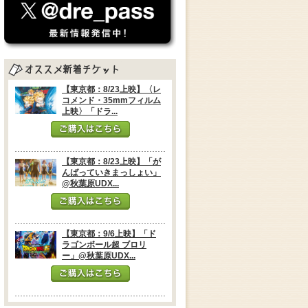
【東京都：8/23上映】〈レ
コメンド・35mmフィルム
上映〉「ドラ...
【東京都：8/23上映】「が
んばっていきまっしょい」
@秋葉原UDX...
【東京都：9/6上映】「ド
ラゴンボール超 ブロリ
ー」@秋葉原UDX...