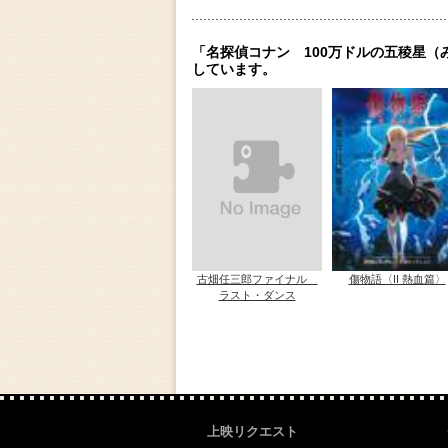
「名探偵コナン 100万ドルの五稜星
しています。
古畑任三郎ファイナル
傷物語〈II 熱血篇〉
ラスト・ダンス
上映リクエスト