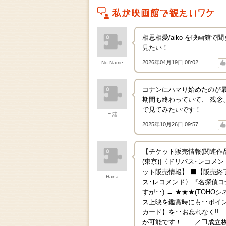
私がこの作品を映画館で観たいワケ
相思相愛/aiko を映画
見たい！
2026年04月19日 08:02
No Name
↑
↓
コナンにハマり始めたのが最
期間も終わっていて、 残念
で見てみたいです！
ニ渚
2025年10月26日 09:57
↑
↓
【チケット販売情報(関連作品)】
(東京)]〈ドリパス･レコメ
ット販売情報】 ⬛【販売終了まで
Hana
ス･レコメンド〉『名探偵コ
すが･･) → ★★★(TO
ス上映を鑑賞時にも･･ポイ
カード】を･･お忘れなく!
が可能です！ ／⬜成立枚