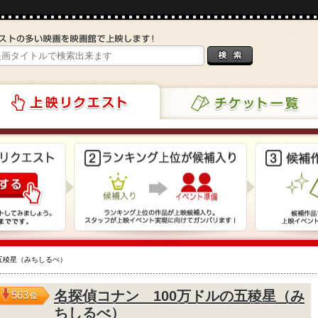
チケット一覧
リクエスト
五稜星（みちしるべ）
名探偵コナン 100万ドルの五稜星（み
563
位
ちしるべ）