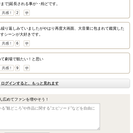
時まで)延長される事が･･殆どです。
共感！
2
も繰り返しみていましたがやはり再度大画面、大音量に包まれて鑑賞した
話すシーンが大好きです。
共感！
6
めて劇場で観たい！と思い
共感！
9
ログインすると、もっと見れます
ん広めてファンを増やそう！