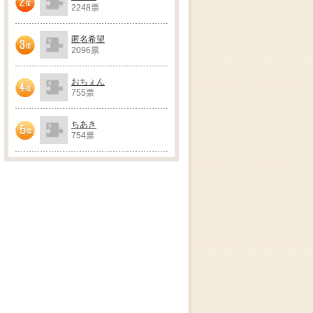
2248票
2位
匿名希望
2096票
3位
おちぇん
755票
4位
ちあき
754票
5位