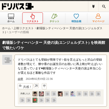
ド
検
リ
索
パ
ス
ホーム
リクエスト
チケット
特別企画
マイページ
と
は
ホーム
上映リクエスト
劇場版シティーハンター 天使の涙(エンジェルダス
？
ト)
ユーザーの投稿
劇場版シティーハンター 天使の涙(エンジェルダスト) を映画館
で観たいワケ
ドリパスはとても登録が簡単です✨欲を言えばもっと沢山の登録
者数が増えて、獠や香のお誕生日のお祝いに再上映が叶えばいい
なと思っています♥劇場版シティーハンター天使の涙は本当に心
が震えるほど素敵な作品です
由華
2024年02月19日 22:36
↓
26
共感！
共感した人