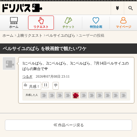
ド
検
リ
索
パ
ス
ホーム
リクエスト
チケット
特別企画
マイページ
と
は
ホーム
上映リクエスト
ベルサイユのばら
ユーザーの投稿
？
ベルサイユのばら を映画館で観たいワケ
1にベルばら、2にベルばら、3にベルばら、7月14日ベルサイユの
ばらの舞台で🌹
つるぎ
2026年07月08日 23:11
↓
11
共感！
共感した人
作品ページ戻る