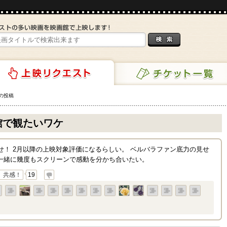
の投稿
チケット一覧
リクエスト
館で観たいワケ
Tを目指せ！ 2月以降の上映対象評価になるらしい。 ベルバラファン底力の見せ
一緒に幾度もスクリーンで感動を分かち合いたい。
共感！
19