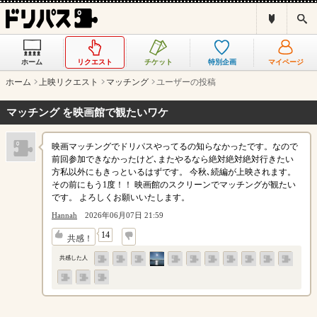
ド
検
リ
索
パ
ス
ホーム
リクエスト
チケット
特別企画
マイページ
と
は
ホーム
上映リクエスト
マッチング
ユーザーの投稿
？
マッチング を映画館で観たいワケ
映画マッチングでドリパスやってるの知らなかったです。なので
前回参加できなかったけど､またやるなら絶対絶対絶対行きたい
方私以外にもきっといるはずです。 今秋､続編が上映されます。
その前にもう1度！！ 映画館のスクリーンでマッチングが観たい
です。 よろしくお願いいたします。
Hannah
2026年06月07日 21:59
↓
14
共感！
共感した人