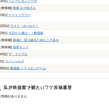
326位]
ハニーレモンソーダ
上映候補]
映画 おそ松さん
119位]
ナイトフラワー
1325位]
ラスト・ホールド！
229位]
今日から俺は！！劇場版
上映候補]
銀魂2 掟は破るためにこそある
上映候補]
浅草キッド
843位]
ザ・ファブル
1位]
スペシャルズ
5850位]
劇場版 トリリオンゲーム
映画館で観たいワケ"投稿履歴
だ投稿がありません。