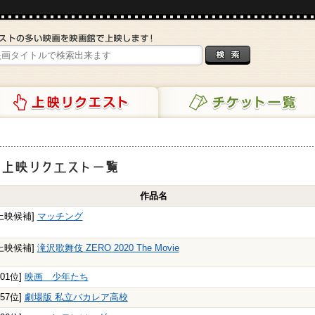
リクエスト
チケット一覧
映リクエスト一覧
作品名
上映候補]
マッチング
上映候補]
滝沢歌舞伎 ZERO 2020 The Movie
201位]
映画 少年たち
457位]
劇場版 私立バカレア高校