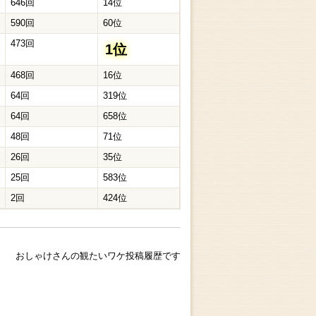
646回
14位
590回
60位
473回
1位
468回
16位
64回
319位
64回
658位
48回
71位
26回
35位
25回
583位
2回
424位
おしゃけさんの観たいワケ投稿履歴です