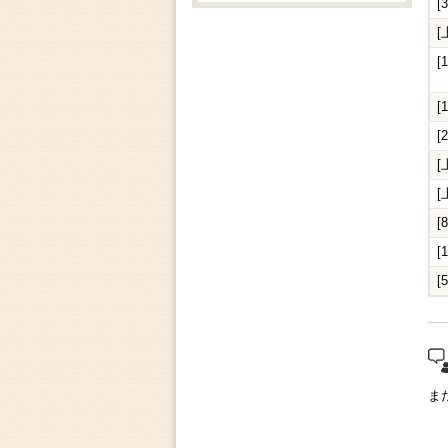
[
[
[
[
[
[
[
[
[
[
"
ま