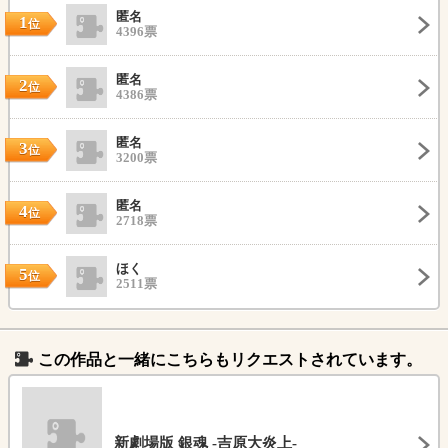
匿名
1
位
4396票
匿名
2
位
4386票
匿名
3
位
3200票
匿名
4
位
2718票
ほく
5
位
2511票
この作品と一緒にこちらもリクエストされています。
新劇場版 銀魂 -吉原大炎上-