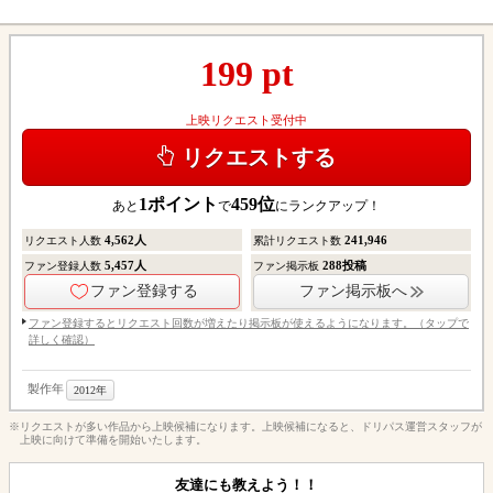
199
pt
上映リクエスト受付中
リクエストする
1
ポイント
459
位
あと
で
にランクアップ！
4,562
人
241,946
リクエスト人数
累計リクエスト数
5,457
人
288
投稿
ファン登録人数
ファン掲示板
ファン登録する
ファン掲示板へ
ファン登録するとリクエスト回数が増えたり掲示板が使えるようになります。（タップで
詳しく確認）
製作年
2012年
※リクエストが多い作品から上映候補になります。上映候補になると、ドリパス運営スタッフが
上映に向けて準備を開始いたします。
友達にも教えよう！！