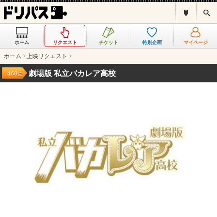
ド
検
リ
索
パ
ス
ホーム
リクエスト
チケット
特別企画
マイページ
と
は
ホーム
上映リクエスト
？
劇場版 私立バカレア高校
460
位