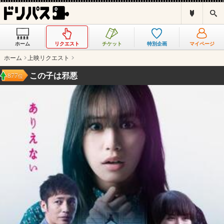
ド
検
リ
索
パ
ス
ホーム
リクエスト
チケット
特別企画
マイページ
と
は
ホーム
上映リクエスト
？
この子は邪悪
877
位