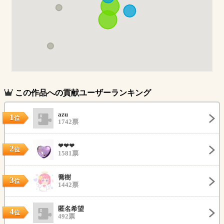
この作品への貢献ユーザーランキング
azu
1
位
1742票
❤❤❤
2
位
1581票
喬樹
3
位
1442票
匿名希望
4
位
492票