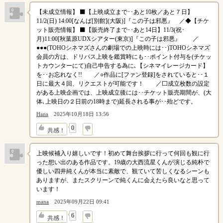
【未成立情報】 ⬛【上映成立まで･･あと10枚／あと７日】
11/2(日) 14:00[なんば[別館](大阪)]『この子は邪悪』 ／◆【チケ
ット販売情報】 ⬛【販売終了まで･･あと14日】11/3(祝･
月)11:00[秋葉原UDXシアター(東京)]『この子は邪悪』 ／
●●●(TOHOシネマズさんの劇場での上映時には･･)TOHOシネマズ
会員の方は、ドリパス上映を鑑賞時にも･･ポイント付与を(チケッ
トカウンターにて)自己申告する為に､【シネマイレージカード】
を･･お忘れなく!! ／○作品に[ファン登録]をされていると･･１
日に最大４回、リクエストが可能です！ ／⬜成立枚数の設定
がある上映企画では、上映成立後には･･チケット販売期間が、(大
体､上映日の２日前の18時まで)延長される事が･･殆どです。
Hana
2025年10月18日 13:56
↓
0
共感！
上映候補入り嬉しいです！初めて舞台挨拶に行って何回も観に行
った想い出のある作品です。19歳の大西流星くんが演じる純朴で
優しい四井純くんが本当に素敵で、観ていて苦しくなるシーンも
ありますが、またスクリーンで純くんに会えたら良いなと思って
います！
mana
2025年09月22日 09:41
↓
6
共感！