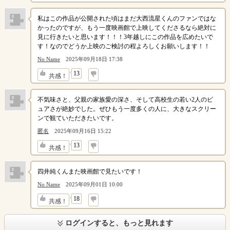
私はこの作品が公開された頃はまだ大西流星くんのファンではな
かったのですが、もう一度映画館で上映してくださるなら絶対に
見に行きたいと思います！！！3年越しにこの作品を広めたいで
す！なのでどうか上映のご検討の程よろしくお願いします！！
No Name
2025年09月18日 17:38
↓
13
共感！
不気味さと、父親の家族愛の深さ、そして高校生の若い2人のピ
ュアさが絶妙でした。ぜひもう一度多くの人に、大きなスクリー
ンで観ていただきたいです。
匿名
2025年09月16日 15:22
↓
13
共感！
四井純くんまた映画館で見たいです！
No Name
2025年09月01日 10:00
↓
18
共感！
ログインすると、もっと見れます