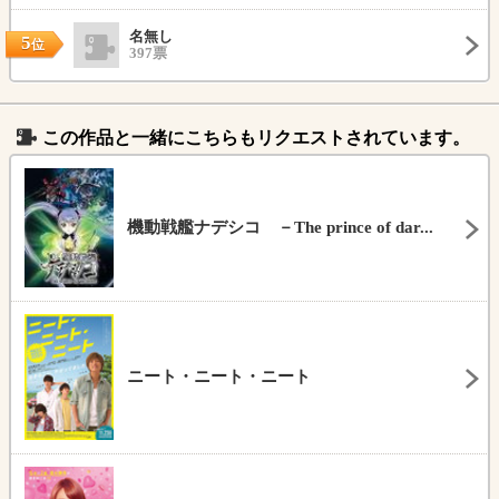
名無し
5
位
397票
この作品と一緒にこちらもリクエストされています。
機動戦艦ナデシコ －The prince of dar...
ニート・ニート・ニート