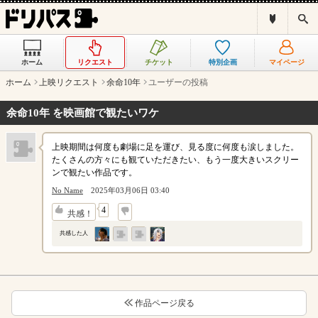
ド
検
リ
索
パ
ス
ホーム
リクエスト
チケット
特別企画
マイページ
と
は
ホーム
上映リクエスト
余命10年
ユーザーの投稿
？
余命10年 を映画館で観たいワケ
上映期間は何度も劇場に足を運び、見る度に何度も涙しました。
たくさんの方々にも観ていただきたい、もう一度大きいスクリー
ンで観たい作品です。
No Name
2025年03月06日 03:40
↓
4
共感！
共感した人
作品ページ戻る