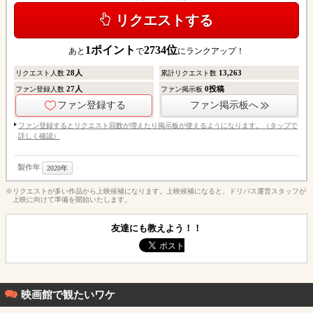
リクエストする
1
ポイント
2734
位
あと
で
にランクアップ！
28
人
13,263
リクエスト人数
累計リクエスト数
27
人
0
投稿
ファン登録人数
ファン掲示板
ファン登録する
ファン掲示板へ
ファン登録するとリクエスト回数が増えたり掲示板が使えるようになります。（タップで
詳しく確認）
製作年
2020年
※リクエストが多い作品から上映候補になります。上映候補になると、ドリパス運営スタッフが
上映に向けて準備を開始いたします。
友達にも教えよう！！
映画館で観たいワケ