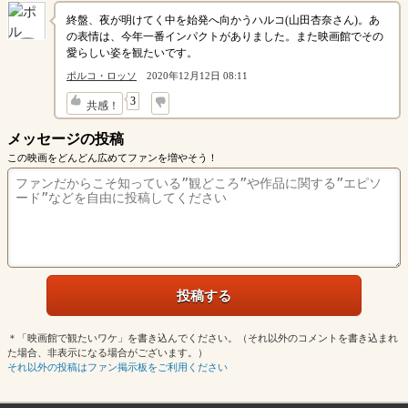
終盤、夜が明けてく中を始発へ向かうハルコ(山田杏奈さん)。あ
の表情は、今年一番インパクトがありました。また映画館でその
愛らしい姿を観たいです。
ポルコ・ロッソ
2020年12月12日 08:11
↓
3
共感！
メッセージの投稿
この映画をどんどん広めてファンを増やそう！
＊「映画館で観たいワケ」を書き込んでください。（それ以外のコメントを書き込まれ
た場合、非表示になる場合がございます。）
それ以外の投稿はファン掲示板をご利用ください