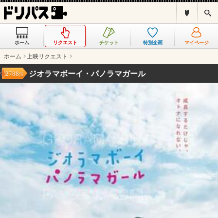
ド
検
リ
索
パ
ス
ホーム
リクエスト
チケット
特別企画
マイページ
と
は
ホーム
上映リクエスト
？
ジオラマボーイ・パノラマガール
2788
位