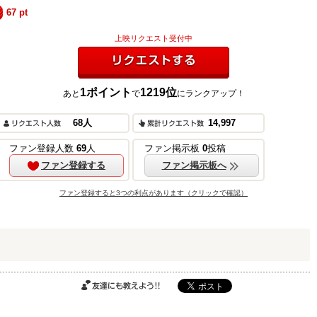
67
pt
上映リクエスト受付中
1
ポイント
1219
位
あと
で
にランクアップ！
リクエストする
68
人
14,997
ご購入はこちら
ファン登録人数
69
人
ファン掲示板
0
投稿
ファン登録する
ファン掲示板へ
ファン登録すると3つの利点があります（クリックで確認）
ご購入はこちら
ご購入はこちら
友達にも教えよ
う!!