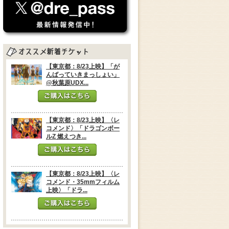
【東京都：8/23上映】「が
んばっていきまっしょい」
@秋葉原UDX...
【東京都：8/23上映】〈レ
コメンド〉「ドラゴンボー
ルZ 燃えつき...
【東京都：8/23上映】〈レ
コメンド・35mmフィルム
上映〉「ドラ...