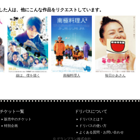
した人は、他にこんな作品をリクエストしています。
線は、僕を描く
南極料理人
毎日かあさん
チケット一覧
ドリパスについて
販売中のチケット
ドリパスとは？
特別企画
ドリパスの使い方
よくある質問・お問い合わせ
© グランプラン株式会社.