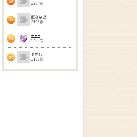
2284票
2位
匿名希望
2196票
3位
❤❤❤
1454票
4位
名無し
1182票
5位