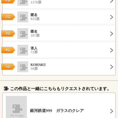
位
1176票
匿名
2
位
925票
匿名
3
位
167票
迷人
4
位
72票
KOHAKU
5
位
59票
この作品と一緒にこちらもリクエストされています。
銀河鉄道999 ガラスのクレア