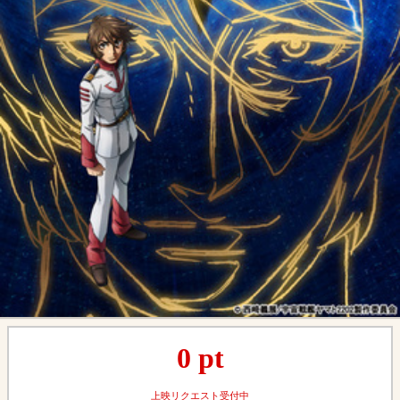
0
pt
上映リクエスト受付中