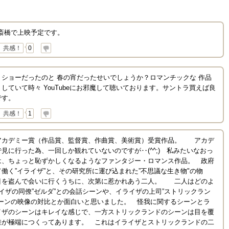
マ心斎橋で上映予定です。
共感！
0
ショーだったのと 春の宵だったせいでしょうか？ロマンチックな 作品
していて時々 YouTubeにお邪魔して聴いております。サントラ買えば良
です。
共感！
1
カデミー賞（作品賞、監督賞、作曲賞、美術賞）受賞作品。 アカデ
見に行った為、一回しか観れていないのですが‥(^^;) 私みたいなおっ
は、ちょっと恥ずかしくなるようなファンタジー・ロマンス作品。 政府
働く”イライザ”と、その研究所に運び込まれた”不思議な生き物"の物
目を盗んで会いに行くうちに、次第に惹かれあう二人。 二人はどのよ
の同僚”ゼルダ”との会話シーンや、イライザの上司”ストリックラン
シーンの映像の対比とか面白いと思いました。 怪我に関するシーンとラ
イザのシーンはキレイな感じで、一方ストリックランドのシーンは目を覆
差が極端につくってあります。 これはイライザとストリックランドの二