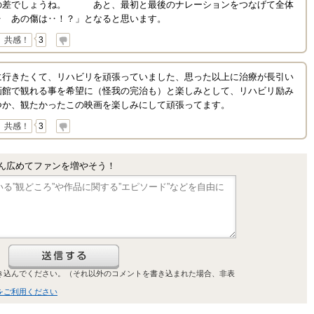
の差でしょうね。 あと、最初と最後のナレーションをつなげて全体
‥ あの傷は‥！？」となると思います。
共感！
3
に行きたくて、リハビリを頑張っていました、思った以上に治療が長引い
画館で観れる事を希望に（怪我の完治も）と楽しみとして、リハビリ励み
つか、観たかったこの映画を楽しみにして頑張ってます。
共感！
3
ん広めてファンを増やそう！
き込んでください。（それ以外のコメントを書き込まれた場合、非表
をご利用ください