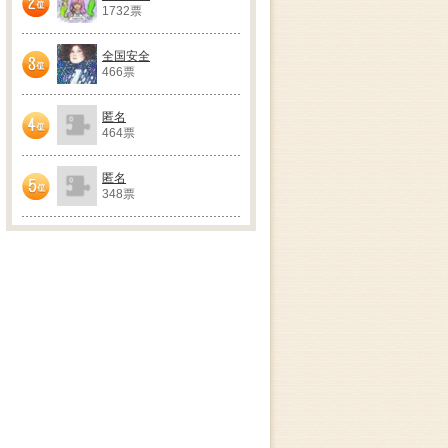
1732票
2位
全国安全
466票
3位
匿名
464票
4位
匿名
348票
5位