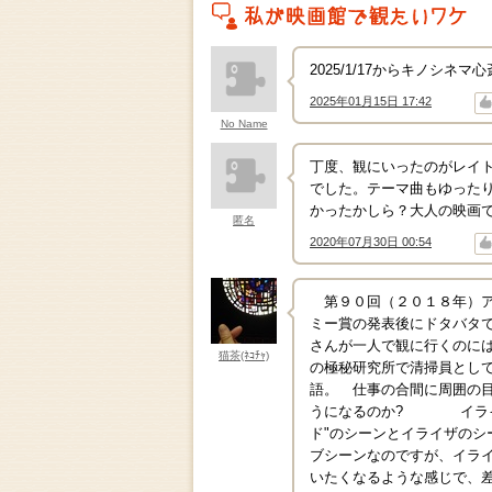
私がこの作品を映画館で観たいワケ
2025/1/17からキノシネ
2025年01月15日 17:42
↑
↓
No Name
丁度、観にいったのがレイト
でした。テーマ曲もゆったり
かったかしら？大人の映画
匿名
2020年07月30日 00:54
↑
↓
第９０回（２０１８年）ア
ミー賞の発表後にドタバタで
さんが一人で観に行くのに
猫茶(ﾈｺﾁｬ)
の極秘研究所で清掃員として
語。 仕事の合間に周囲の
うになるのか? イライザ
ド"のシーンとイライザの
ブシーンなのですが、イラ
いたくなるような感じで、