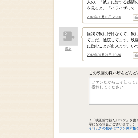
人の、「彼」に対する感情
を見ると、「イライザって
2018年05月15日 23:50
↑
↓
怪我で観に行けなくて、観
てまだ、通院してます。映
に励むことが出来ます。い
匿名
2018年04月24日 10:30
↑
↓
この映画の良い所をどんど
＊「映画館で観たいワケ」を書
示になる場合がございます。）
それ以外の投稿はファン掲示板