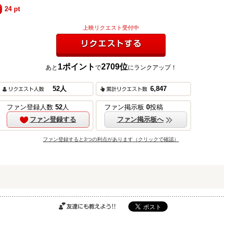
24
pt
上映リクエスト受付中
1
ポイント
2709
位
あと
で
にランクアップ！
リクエストする
52
人
6,847
ご購入はこちら
ファン登録人数
52
人
ファン掲示板
0
投稿
ファン登録する
ファン掲示板へ
ファン登録すると3つの利点があります（クリックで確認）
ご購入はこちら
ご購入はこちら
友達にも教えよ
う!!