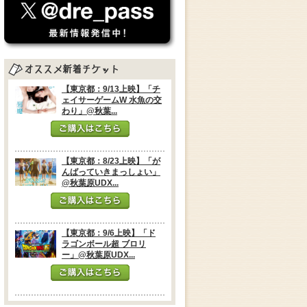
【東京都：9/13上映】「チ
ェイサーゲームW 水魚の交
わり」@秋葉...
【東京都：8/23上映】「が
んばっていきまっしょい」
@秋葉原UDX...
【東京都：9/6上映】「ド
ラゴンボール超 ブロリ
ー」@秋葉原UDX...