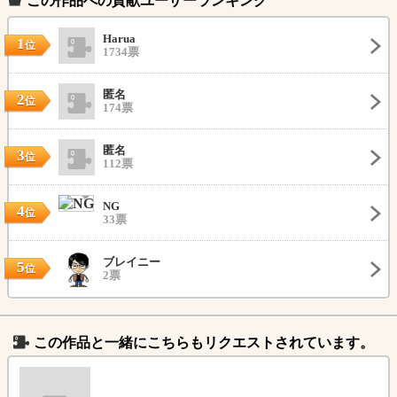
この作品への貢献ユーザーランキング
Harua
1
位
1734票
匿名
2
位
174票
匿名
3
位
112票
NG
4
位
33票
ブレイニー
5
位
2票
この作品と一緒にこちらもリクエストされています。