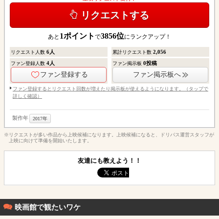
リクエストする
1
ポイント
3856
位
あと
で
にランクアップ！
6
人
2,056
リクエスト人数
累計リクエスト数
4
人
0
投稿
ファン登録人数
ファン掲示板
ファン登録する
ファン掲示板へ
ファン登録するとリクエスト回数が増えたり掲示板が使えるようになります。（タップで
詳しく確認）
製作年
2017年
※リクエストが多い作品から上映候補になります。上映候補になると、ドリパス運営スタッフが
上映に向けて準備を開始いたします。
友達にも教えよう！！
映画館で観たいワケ