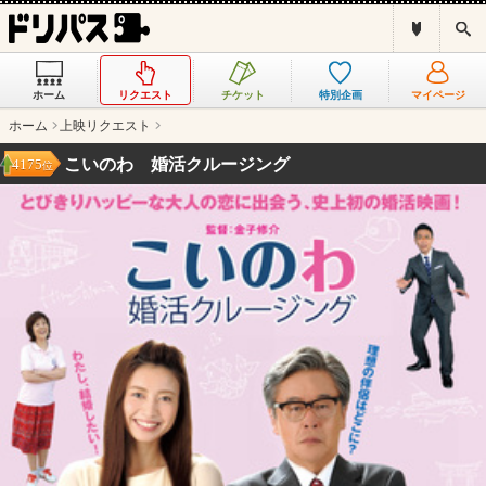
ド
検
リ
索
パ
ス
ホーム
リクエスト
チケット
特別企画
マイページ
と
は
ホーム
上映リクエスト
？
こいのわ 婚活クルージング
4175
位