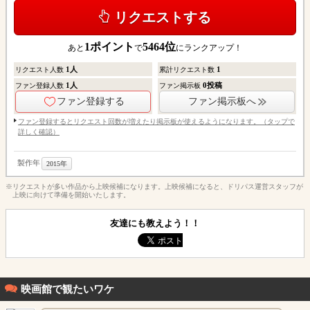
リクエストする
1
ポイント
5464
位
あと
で
にランクアップ！
1
人
1
リクエスト人数
累計リクエスト数
1
人
0
投稿
ファン登録人数
ファン掲示板
ファン登録する
ファン掲示板へ
ファン登録するとリクエスト回数が増えたり掲示板が使えるようになります。（タップで
詳しく確認）
製作年
2015年
※リクエストが多い作品から上映候補になります。上映候補になると、ドリパス運営スタッフが
上映に向けて準備を開始いたします。
友達にも教えよう！！
映画館で観たいワケ