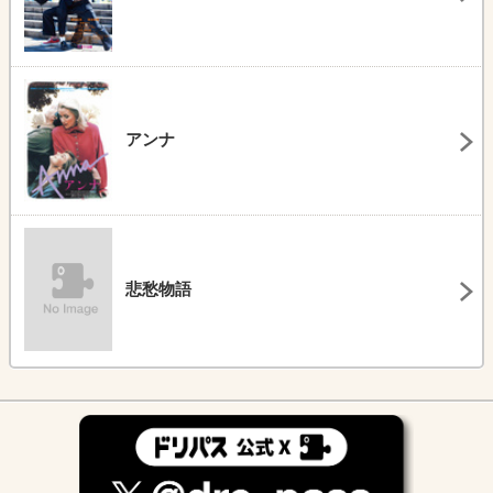
アンナ
悲愁物語