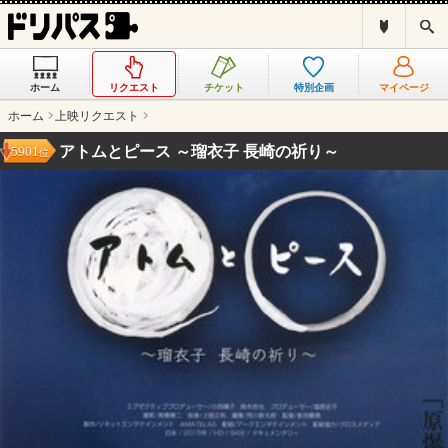
ド
検
リ
索
パ
ス
ホーム
リクエスト
チケット
特別企画
マイページ
と
は
ホーム
上映リクエスト
？
アトムとピース ～瑠衣子 長崎の祈り～
5901
位