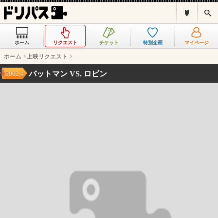
ド
検
リ
索
パ
ス
ホーム
リクエスト
チケット
特別企画
マイページ
と
は
ホーム
上映リクエスト
？
バットマン VS. ロビン
5902
位