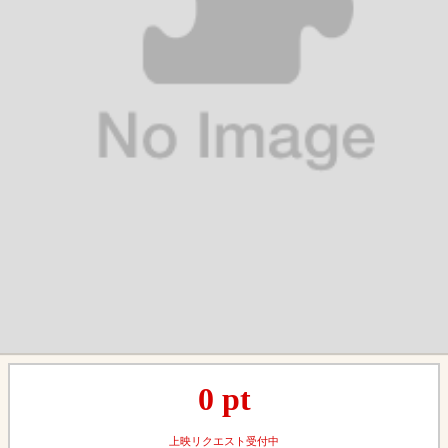
0
pt
上映リクエスト受付中