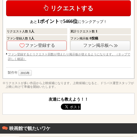
リクエストする
1
ポイント
5466
位
あと
で
にランクアップ！
1
人
1
リクエスト人数
累計リクエスト数
1
人
0
投稿
ファン登録人数
ファン掲示板
ファン登録する
ファン掲示板へ
ファン登録するとリクエスト回数が増えたり掲示板が使えるようになります。（タップで
詳しく確認）
製作年
2015年
※リクエストが多い作品から上映候補になります。上映候補になると、ドリパス運営スタッフが
上映に向けて準備を開始いたします。
友達にも教えよう！！
映画館で観たいワケ