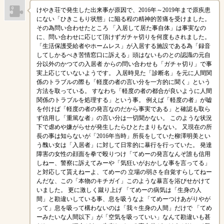
けやき荘で発生した出来事が原因で、2016年～2019年まで原疾患
にない「ひきこもり状態」に陥る程の精神的苦痛を受けました。
その為問い合わせたところ 「入居して居た事自体」は事実なの
に、問い合わせに応じて頂けずガチャ切りを何度もされました。
「生活保護受給者やホームレス」が入居する施設である為「録音
してしかるべき苦情窓口に訴える」頭はないものとの認識の元自
分以外のかつての入居者 からの問い合わせも「ガチャ切り」で事
実上応じていないようです。 入居時見た「診断名」を元に人間関
係のトラブルの際も「軽度の者の言い分を一方的に聞く」という
方法を取っている。 すなわち「軽度の者の都合が良いように人間
関係のトラブルを処理する」という事。 例えば「軽度の者」が嘘
を付けば「軽度の者の発言なのだから事実である」と確認も取ら
ず信用し「重篤な者」の言い分は一切聞かない。 このような状況
下で虐めや嫌がらせが発生したらひとたまりもない。 又現在の所
長の事は知らないが「2016年当時」所長をしていた柳澤明美とい
う醜い女は「入居者」に対して日常的に暴行を行っていた。 発達
障害の女性の顔面を拳で殴りつけ「てめーの発言なんぞ誰も信用
しねー、警察に訴えてみーや「気狂いがおかしな事を言ってる」
と対応して貰えねーよ、てめーの 立場の弱さを自覚すらしてねー
んだな、この「本物のキチガイ」このような暴言を浴びせかけて
いました。 更に激しく蹴り上げ 「てめーの病気は「生身の人
間」と勘違いしている事、息を吸うなよ「てめーつけあがりやが
って」息を吸って構わないのは「我々生身の人間」だけで 「てめ
ーみたいな人間以下」が「空気を吸っていい」なんて勘違いも甚