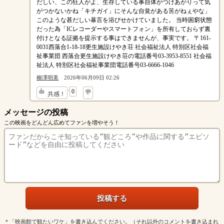
だしい、この狂人がよ、生存している事自体がつけあがりって気
がつかないかね「キチガイ」にそんな自覚がある筈がねぇやな」
このような甚だしい暴言を浴びせかけていました。 当時困窮状態
だった為「ICレコーダーやスマートフォン」を所有しておらず裏
付けとなる証拠を提示する事はできませんが、事実です。 〒161-
0031西落合1-18-18更生施設けやき荘 社会福祉法人 特別区社会福
祉事業団 西落合更生施設けやき荘の電話番号03-3953-8551 社会福
祉法人 特別区社会福祉事業団電話番号03-6666-1046
柳澤明美
2026年06月09日 02:26
↓
0
共感！
メッセージの投稿
この映画をどんどん広めてファンを増やそう！
＊「映画館で観たいワケ」を書き込んでください。（それ以外のコメントを書き込まれ