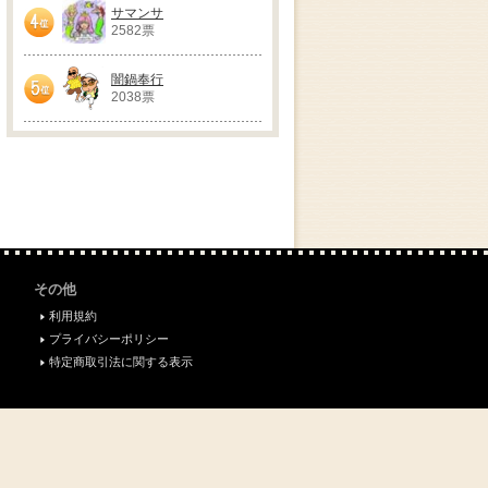
サマンサ
2582票
4位
闇鍋奉行
2038票
5位
その他
利用規約
プライバシーポリシー
特定商取引法に関する表示