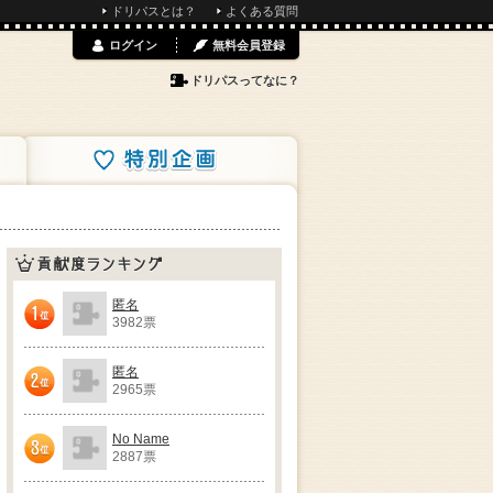
ドリパスとは？
よくある質問
ログイン
無料会員登録
ドリパスってなに？
特別企画
貢献度ランキング
匿名
3982票
1位
匿名
2965票
2位
No Name
2887票
3位