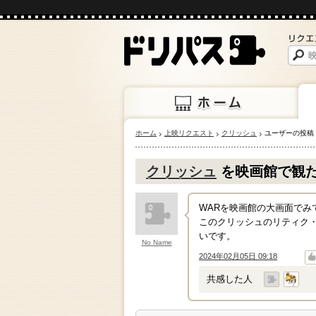
ホーム
上映リクエスト
クリッシュ
ユーザーの投稿
ホーム
上映
クリッシュ
を映画館で観
WARを映画館の大画面で
このクリッシュのリティク
いです。
No Name
2024年02月05日 09:18
↑
↓
共感した人