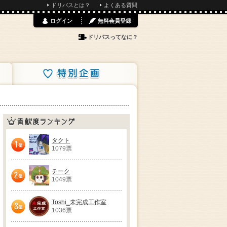
ドリパスとは？
よくある質問
ログイン
無料会員登録
ドリパスってなに？
特別企画
貢献度ランキング
タクト
1079票
1位
チーク
1049票
2位
Toshi_未完成工作室
1036票
3位