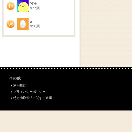
紫王
977票
4位
a
950票
5位
その他
利用規約
プライバシーポリシー
特定商取引法に関する表示