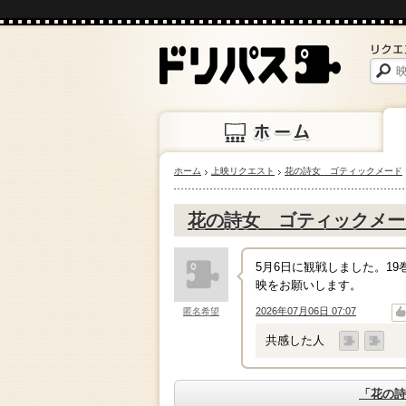
ホーム
上映リクエスト
花の詩女 ゴティックメード
ホーム
上映
花の詩女 ゴティックメー
5月6日に観戦しました。1
映をお願いします。
2026年07月06日 07:07
匿名希望
↑
↓
共感した人
「花の詩