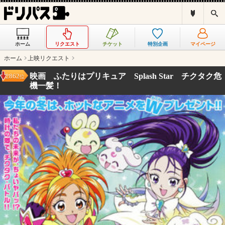
ド
検
リ
索
パ
ス
ホーム
リクエスト
チケット
特別企画
マイページ
と
は
ホーム
上映リクエスト
？
映画 ふたりはプリキュア Splash Star チクタク危
2862
位
機一髪！