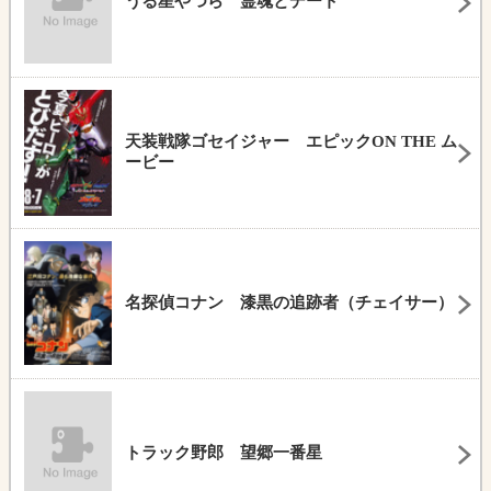
うる星やつら 霊魂とデート
天装戦隊ゴセイジャー エピックON THE ム
ービー
名探偵コナン 漆黒の追跡者（チェイサー）
トラック野郎 望郷一番星