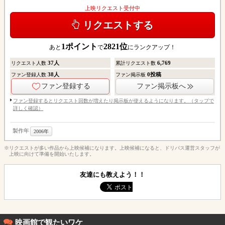
上映リクエスト受付中
リクエストする
1
ポイント
2821
位
あと
で
にランクアップ！
37
人
6,769
リクエスト人数
累計リクエスト数
38
人
0
投稿
ファン登録人数
ファン掲示板
ファン登録する
ファン掲示板へ
ファン登録するとリクエスト回数が増えたり掲示板が使えるようになります。（タップで
詳しく確認）
製作年
2006年
※リクエストが多い作品から上映候補になります。上映候補になると、ドリパス運営スタッフが
上映に向けて準備を開始いたします。
友達にも教えよう！！
映画館で観たいワケ