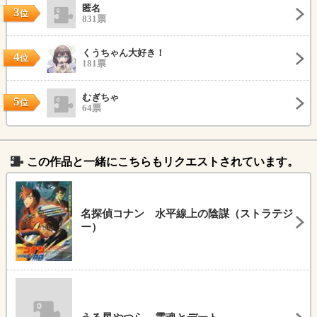
匿名
3
位
831票
くうちゃん大好き！
4
位
181票
むぎちゃ
5
位
64票
この作品と一緒にこちらもリクエストされています。
名探偵コナン 水平線上の陰謀（ストラテジ
ー）