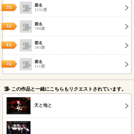
匿名
2
位
1131票
匿名
3
位
789票
匿名
4
位
303票
匿名
5
位
111票
この作品と一緒にこちらもリクエストされています。
天と地と