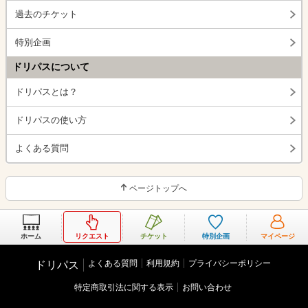
過去のチケット
特別企画
ドリパスについて
ドリパスとは？
ドリパスの使い方
よくある質問
ページトップへ
ホーム
リクエスト
チケット
特別企画
マイページ
よくある質問
利用規約
プライバシーポリシー
ドリパス
特定商取引法に関する表示
お問い合わせ