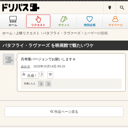
ド
検
リ
索
パ
ス
ホーム
リクエスト
チケット
特別企画
マイページ
と
は
ホーム
上映リクエスト
バタフライ・ラヴァーズ
ユーザーの投稿
？
バタフライ・ラヴァーズ を映画館で観たいワケ
呉奇隆バージョンでお願いします☺
みかさ
2020年10月14日 09:20
↓
2
共感！
共感した人
作品ページ戻る