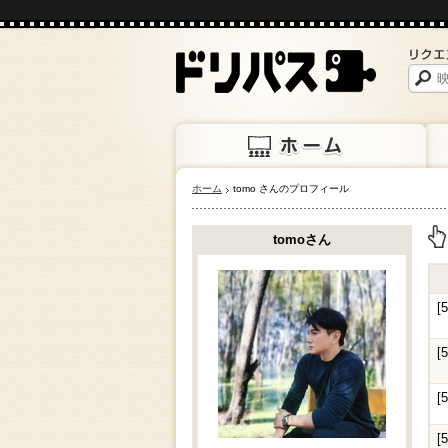
ホーム
tomo さんのプロフィール
ホーム
上映
tomoさん
上
[
[
[
[