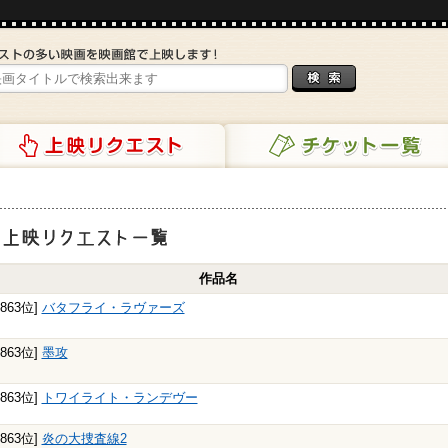
リクエスト
チケット一覧
映リクエスト一覧
作品名
5863位]
バタフライ・ラヴァーズ
5863位]
墨攻
5863位]
トワイライト・ランデヴー
5863位]
炎の大捜査線2