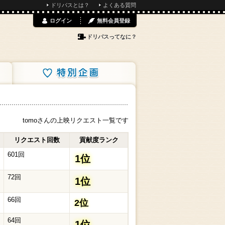
ドリパスとは？
よくある質問
ログイン
無料会員登録
ドリパスってなに？
特別企画
tomoさんの上映リクエスト一覧です
リクエスト回数
貢献度ランク
601回
1位
72回
1位
66回
2位
64回
1位