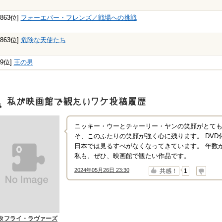
5863位]
フォーエバー・フレンズ／戦場への挑戦
5863位]
危険な天使たち
49位]
王の男
映画館で観たいワケ"投稿履歴
ニッキー・ウーとチャーリー・ヤンの笑顔がとて
そ、このふたりの笑顔が強く心に残ります。 DVD化
日本では見るすべがなくなってきています。 年数
私も、ぜひ、映画館で観たい作品です。
2024年05月26日 23:30
↑
↓
共感！
1
タフライ・ラヴァーズ