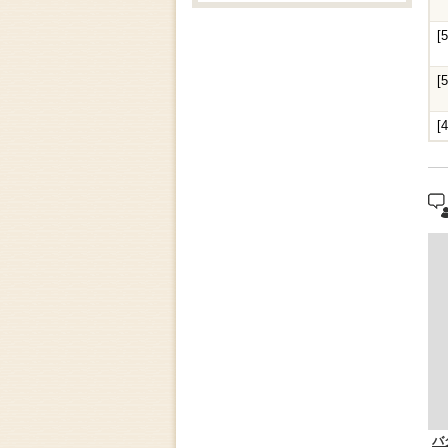
[
[
[
"
バ