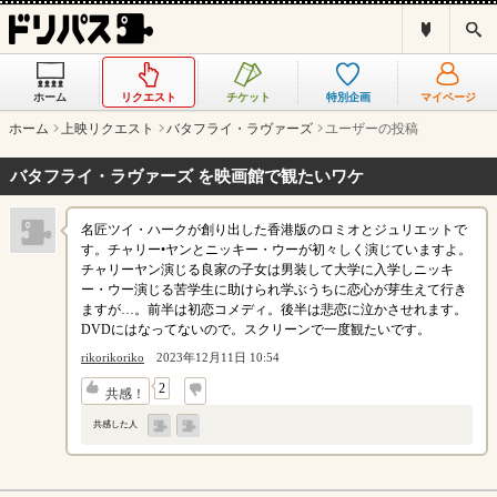
ド
検
リ
索
パ
ス
ホーム
リクエスト
チケット
特別企画
マイページ
と
は
ホーム
上映リクエスト
バタフライ・ラヴァーズ
ユーザーの投稿
？
バタフライ・ラヴァーズ を映画館で観たいワケ
名匠ツイ・ハークが創り出した香港版のロミオとジュリエットで
す。チャリー•ヤンとニッキー・ウーが初々しく演じていますよ。
チャリーヤン演じる良家の子女は男装して大学に入学しニッキ
ー・ウー演じる苦学生に助けられ学ぶうちに恋心が芽生えて行き
ますが…。前半は初恋コメディ。後半は悲恋に泣かさせれます。
DVDにはなってないので。スクリーンで一度観たいです。
rikorikoriko
2023年12月11日 10:54
↓
2
共感！
共感した人