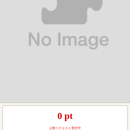
0
pt
上映リクエスト受付中