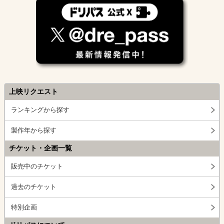
上映リクエスト
ランキングから探す
製作年から探す
チケット・企画一覧
販売中のチケット
過去のチケット
特別企画