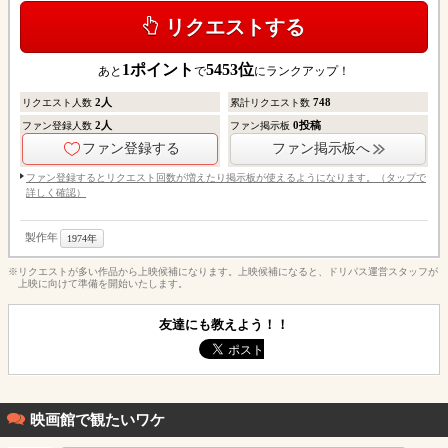
リクエストする
1
ポイント
5453
位
あと
で
にランクアップ！
2
人
748
リクエスト人数
累計リクエスト数
2
人
0
投稿
ファン登録人数
ファン掲示板
ファン登録する
ファン掲示板へ
ファン登録するとリクエスト回数が増えたり掲示板が使えるようになります。（タップで
詳しく確認）
製作年
1974年
※リクエストが多い作品から上映候補になります。上映候補になると、ドリパス運営スタッフが
上映に向けて準備を開始いたします。
友達にも教えよう！！
映画館で観たいワケ