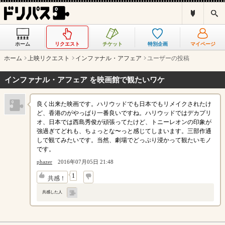
ド
検
リ
索
パ
ス
ホーム
リクエスト
チケット
特別企画
マイページ
と
は
ホーム
上映リクエスト
インファナル・アフェア
ユーザーの投稿
？
インファナル・アフェア を映画館で観たいワケ
良く出来た映画です。ハリウッドでも日本でもリメイクされたけ
ど、香港のがやっぱり一番良いですね。ハリウッドではデカプリ
オ、日本では西島秀俊が頑張ってたけど、トニーレオンの印象が
強過ぎてどれも、ちょっとな〜っと感じてしまいます。三部作通
しで観てみたいです。当然、劇場でどっぷり浸かって観たいモノ
です。
phazer
2016年07月05日 21:48
↓
1
共感！
共感した人