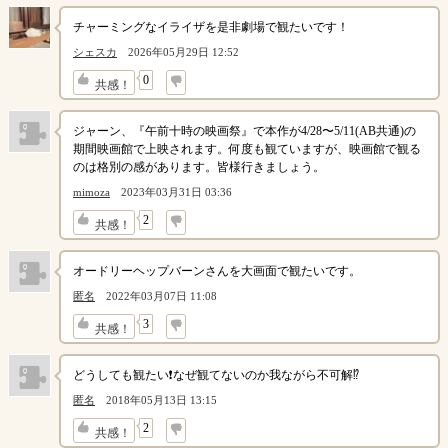
チャーミングなイライザを是非劇場で観たいです！
シェスカ
2026年05月29日 12:52
↓
0
共感！
ジャーン、『午前十時の映画祭』で本作が4/28〜5/11(AB共通)の
期間映画館で上映されます。何度も観ていますが、映画館で観る
のは格別の感があります。皆様行きましょう。
mimoza
2023年03月31日 03:36
↓
2
共感！
オードリーヘップバーンさんを大画面で観たいです。
匿名
2022年03月07日 11:08
↓
3
共感！
どうしても観たい❗なぜ観てないのか我ながら不可解⁉
匿名
2018年05月13日 13:15
↓
2
共感！