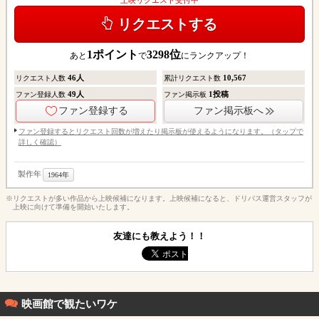
リクエストする
1
ポイント
3298
位
あと
で
にランクアップ！
46
人
10,567
リクエスト人数
累計リクエスト数
49
人
1
投稿
ファン登録人数
ファン掲示板
ファン登録する
ファン掲示板へ
ファン登録するとリクエスト回数が増えたり掲示板が使えるようになります。（タップで
詳しく確認）
製作年
1964年
※リクエストが多い作品から上映候補になります。上映候補になると、ドリパス運営スタッフが
上映に向けて準備を開始いたします。
友達にも教えよう！！
映画館で観たいワケ