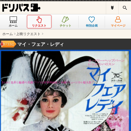
ド
検
リ
索
パ
ス
ホーム
リクエスト
チケット
特別企画
マイページ
と
は
ホーム
上映リクエスト
？
マイ・フェア・レディ
3733
位