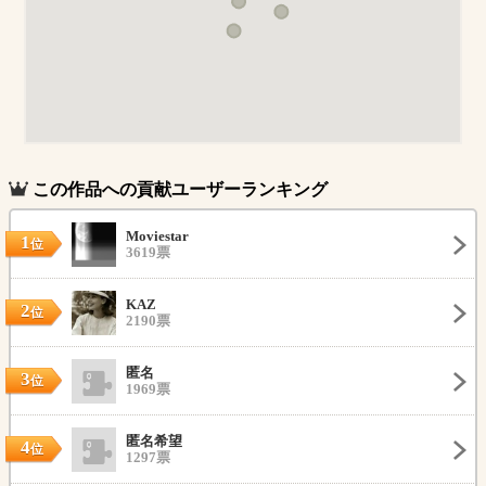
この作品への貢献ユーザーランキング
Moviestar
1
位
3619票
KAZ
2
位
2190票
匿名
3
位
1969票
匿名希望
4
位
1297票