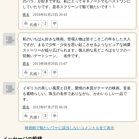
のバラ」が好きですね。私にとってキネノートでもベストワンに
していたりです。是非スクリーンで観て観たいです！！
匿名
2018年02月25日 20:42
↓
2
共感！
私のいちばん好きな映画。登場人物は皆そこそこの年をした大人
ですが、まるで少年・少女を思い起こさせるようなピュアな純愛
ストーリーが繰り広げられます。個人的な見どころはセリフの一
切無いデートシーン。 名作です。
匿名
2013年08月20日 15:07
↓
6
共感！
イギリスの美しい風景と日常。愛情の本質がテーマの映画。音楽
も素晴らしい。珠玉の名作でありながら、かわいらしい一品で
す。
匿名
2013年07月27日 06:59
↓
3
共感！
映画館で観たいワケに該当しないコメントも全て表示
メッセージの投稿