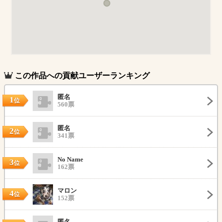
この作品への貢献ユーザーランキング
匿名
1
位
560票
匿名
2
位
341票
No Name
3
位
162票
マロン
4
位
152票
匿名