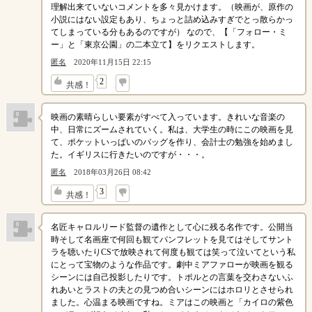
理解出来ていないコメントを多々見かけます。（映画が、原作の
小説にはない設定もあり、ちょっと詰め込みすぎでとっ散らかっ
てしまっている分もあるのですが） なので、【「フォロー・ミ
ー」と「東京公園」の二本立て】をリクエストします。
匿名
2020年11月15日 22:15
↓
2
共感！
映画の素晴らしい要素がすべて入っています。きれいな音楽の
中、日常にズームされていく。私は、大学生の時にこの映画を見
て、ポケットいっぱいのバッグを作り、会計士の勉強を始めまし
た。イギリスに行きたいのですが・・・。
匿名
2018年03月26日 08:42
↓
3
共感！
名匠キャロルリード監督の遺作として心に残る名作です。公開当
時そして名画座で何回も観てパンフレットを見てはそしてサント
ラを聴いたりCSで放映されて何度も観ては笑って泣いてという私
にとって宝物のような作品です。劇中ミアファローが映画を観る
シーンには自己投影したりです。トポルとの言葉を交わさないふ
れあいとラストの夫との見つめ合いシーンにはホロリとさせられ
ました。心温まる映画ですね。ミアはこの映画と「カイロの紫色