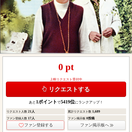
0
pt
上映リクエスト受付中
リクエストする
1
ポイント
5419
位
あと
で
にランクアップ！
21
人
1,689
リクエスト人数
累計リクエスト数
17
人
0
投稿
ファン登録人数
ファン掲示板
ファン登録する
ファン掲示板へ