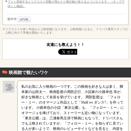
ファン登録するとリクエスト回数が増えたり掲示板が使えるようになります。（タップで
詳しく確認）
製作年
1972年
※リクエストが多い作品から上映候補になります。上映候補になると、ドリパス運営スタッフが
上映に向けて準備を開始いたします。
友達にも教えよう！！
映画館で観たいワケ
私のお気に入り映画の一つです。この映画を好きな人は多く、脚
本家の山田太一、映画監督の周防正行、小説家の小路幸也 等が、
好きな映画として名前を挙げています。 周防監督は、「フォロ
ー・ミー」のオマージュ作品として「Shall we ダンス?」を作って
います。 小路幸也の小説「東京公園」も、「フォロー・ミー」に
オマージュを捧げており、ストーリーも近い物になっています。
「東京公園」は、三浦春馬主演で映画にもなって、ドリパスさん
でも上映されていますが、「フォロー・ミー」を知らずに見てい
る人が多いようで、映画のレビューサイトなどを見ると、内容を