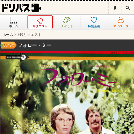
ド
検
リ
索
パ
ス
ホーム
リクエスト
チケット
特別企画
マイページ
と
は
ホーム
上映リクエスト
？
フォロー・ミー
5849
位