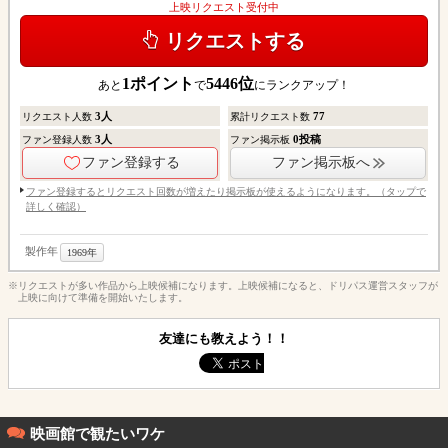
上映リクエスト受付中
リクエストする
1
ポイント
5446
位
あと
で
にランクアップ！
3
人
77
リクエスト人数
累計リクエスト数
3
人
0
投稿
ファン登録人数
ファン掲示板
ファン登録する
ファン掲示板へ
ファン登録するとリクエスト回数が増えたり掲示板が使えるようになります。（タップで
詳しく確認）
製作年
1969年
※リクエストが多い作品から上映候補になります。上映候補になると、ドリパス運営スタッフが
上映に向けて準備を開始いたします。
友達にも教えよう！！
映画館で観たいワケ