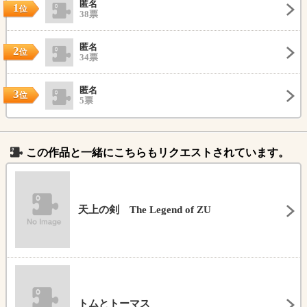
匿名
1
位
38票
匿名
2
位
34票
匿名
3
位
5票
この作品と一緒にこちらもリクエストされています。
天上の剣 The Legend of ZU
トムとトーマス