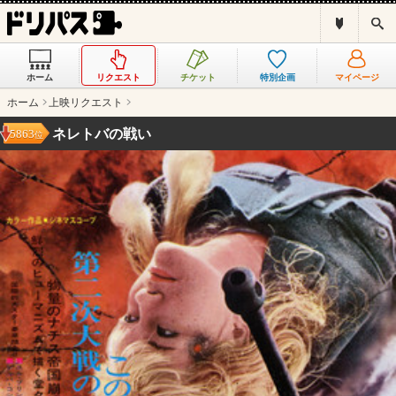
ド
検
リ
索
パ
ス
ホーム
リクエスト
チケット
特別企画
マイページ
と
は
ホーム
上映リクエスト
？
ネレトバの戦い
5863
位