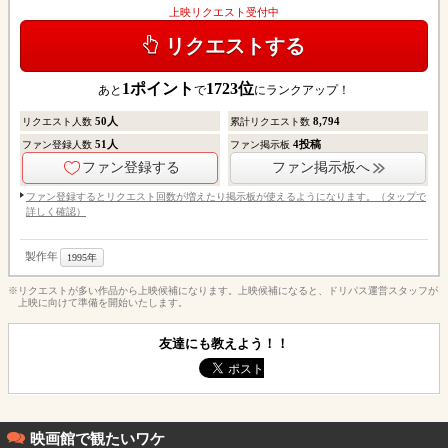
上映リクエスト受付中
リクエストする
1
ポイント
1723
位
あと
で
にランクアップ！
50
人
8,794
リクエスト人数
累計リクエスト数
51
人
4
投稿
ファン登録人数
ファン掲示板
ファン登録する
ファン掲示板へ
ファン登録するとリクエスト回数が増えたり掲示板が使えるようになります。（タップで
詳しく確認）
製作年
1995年
※リクエストが多い作品から上映候補になります。上映候補になると、ドリパス運営スタッフが
上映に向けて準備を開始いたします。
友達にも教えよう！！
映画館で観たいワケ