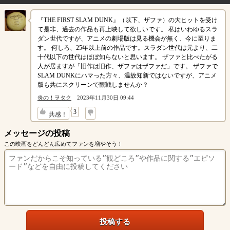
『THE FIRST SLAM DUNK』（以下、ザファ）の大ヒットを受け
て是非、過去の作品も再上映して欲しいです。 私はいわゆるスラ
ダン世代ですが、アニメの劇場版は見る機会が無く、今に至りま
す。 何しろ、25年以上前の作品です。スラダン世代は元より、二
十代以下の世代はほぼ知らないと思います。 ザファと比べたがる
人が居ますが「旧作は旧作、ザファはザファだ」です。 ザファで
SLAM DUNKにハマった方々、温故知新ではないですが、アニメ
版も共にスクリーンで観戦しませんか？
炎の！ヲタク
2023年11月30日 09:44
↓
3
共感！
メッセージの投稿
この映画をどんどん広めてファンを増やそう！