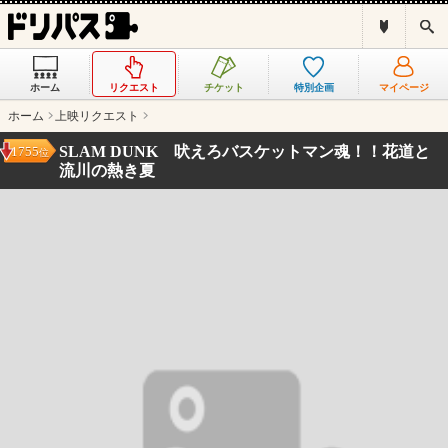
ド
検
リ
索
パ
ス
ホーム
リクエスト
チケット
特別企画
マイページ
と
は
ホーム
上映リクエスト
？
SLAM DUNK 吠えろバスケットマン魂！！花道と
1755
位
流川の熱き夏