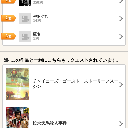
位
350票
やさぐれ
2
位
14票
匿名
3
位
1票
この作品と一緒にこちらもリクエストされています。
チャイニーズ・ゴースト・ストーリー／スー
シン
松永天馬殺人事件