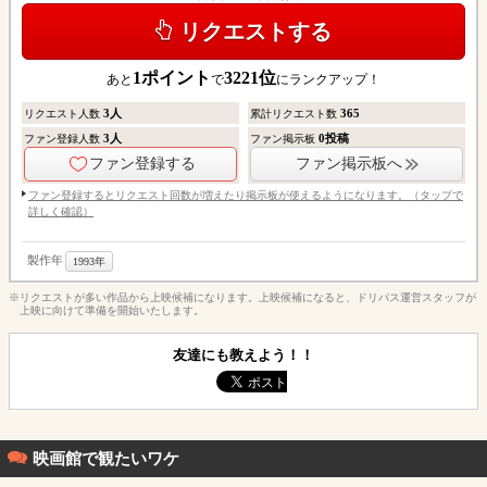
リクエストする
1
ポイント
3221
位
あと
で
にランクアップ！
3
人
365
リクエスト人数
累計リクエスト数
3
人
0
投稿
ファン登録人数
ファン掲示板
ファン登録する
ファン掲示板へ
ファン登録するとリクエスト回数が増えたり掲示板が使えるようになります。（タップで
詳しく確認）
製作年
1993年
※リクエストが多い作品から上映候補になります。上映候補になると、ドリパス運営スタッフが
上映に向けて準備を開始いたします。
友達にも教えよう！！
映画館で観たいワケ