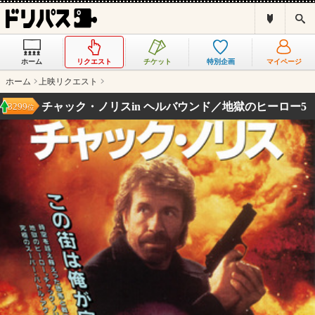
ド
検
リ
索
パ
ス
ホーム
リクエスト
チケット
特別企画
マイページ
と
は
ホーム
上映リクエスト
？
チャック・ノリスin ヘルバウンド／地獄のヒーロー5
3299
位